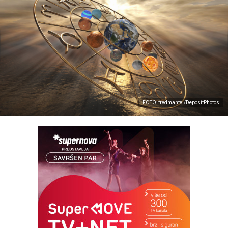
FOTO: fredmantel/DepositPhotos