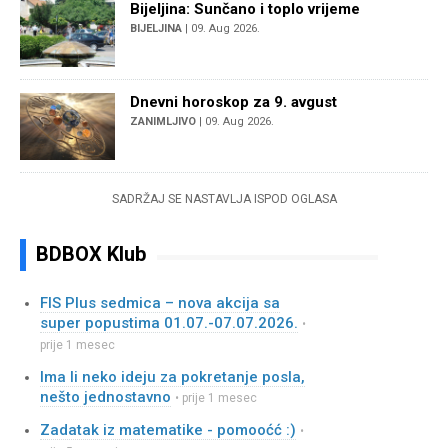
Bijeljina: Sunčano i toplo vrijeme
BIJELJINA
| 09. Aug 2026.
Dnevni horoskop za 9. avgust
ZANIMLJIVO
| 09. Aug 2026.
SADRŽAJ SE NASTAVLJA ISPOD OGLASA
BDBOX Klub
FIS Plus sedmica – nova akcija sa
super popustima 01.07.-07.07.2026.
•
prije 1 mesec
Ima li neko ideju za pokretanje posla,
nešto jednostavno
• prije 1 mesec
Zadatak iz matematike - pomooćć :)
•