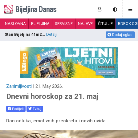
Bijeljina Danas
NASLOVNA
BIJELJINA
SERVISNE
NAJAVE
ČITULJE
BDBOX OG
Stan Bijeljina 41m2...
Detalji
S
Dodaj oglas
Zanimljivosti
| 21. May 2026.
Dnevni horoskop za 21. maj
Podijeli
Tvituj
Dan odluka, emotivnih preokreta i novih uvida