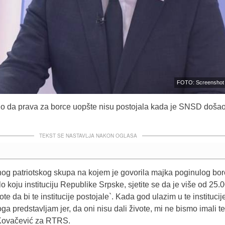
FOTO: Screenshot
io da prava za borce uopšte nisu postojala kada je SNSD doša
TEKST SE NASTAVLJA NAKON OGLASA
dnog patriotskog skupa na kojem je govorila majka poginulog bor
o koju instituciju Republike Srpske, sjetite se da je više od 25.
te da bi te institucije postojale`. Kada god ulazim u te institucije
oga predstavljam jer, da oni nisu dali živote, mi ne bismo imali te
e Kovačević za RTRS.