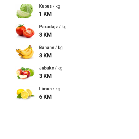
Kupus
/ kg
1
KM
Paradajz
/ kg
3
KM
Banane
/ kg
3
KM
Jabuke
/ kg
3
KM
Limun
/ kg
6
KM