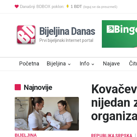
Današnji BDBOX poklon:
1 BDT
(loguj se da preuzmeš)
Bijeljina Danas
Prvi bijeljinski Internet portal
Početna
Bijeljina
Info
Najave
Čit
Kovačevi
Najnovije
nijedan 
organiza
BIJELJINA
REPUBLIKA SRPSKA