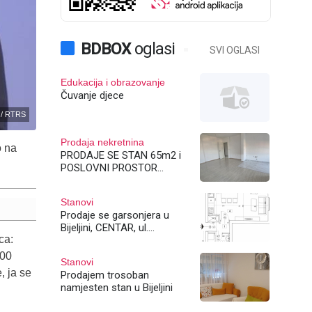
BDBOX
oglasi
SVI OGLASI
Edukacija i obrazovanje
Čuvanje djece
 / RTRS
Prodaja nekretnina
o na
PRODAJE SE STAN 65m2 i
POSLOVNI PROSTOR
140m2 u Bijeljini ul
Račanska 41
Stanovi
Prodaje se garsonjera u
Bijeljini, CENTAR, ul.
ca:
Vidovdanska
000
Stanovi
, ja se
Prodajem trosoban
namjesten stan u Bijeljini