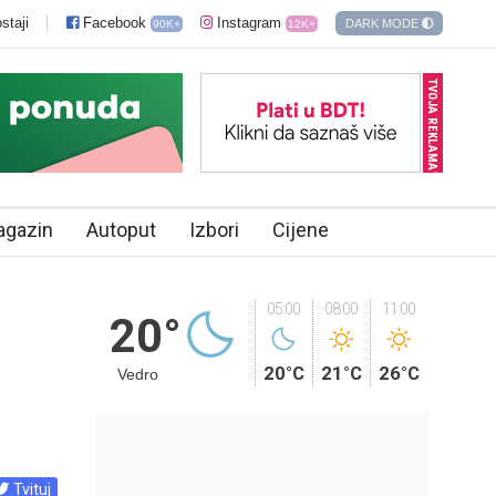
staji
Facebook
Instagram
DARK MODE
90K+
12K+
TVOJA REKLAMA?
agazin
Autoput
Izbori
Cijene
05:00
08:00
11:00
20°
20°C
21°C
26°C
Vedro
Tvituj