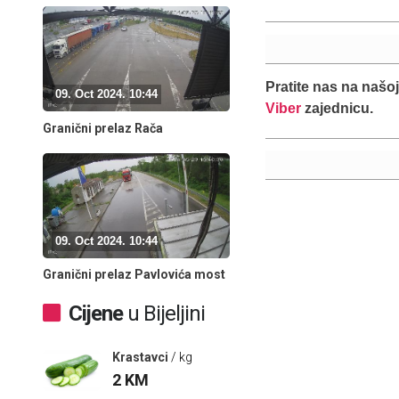
Pratite nas na našo
09. Oct 2024. 10:44
Viber
zajednicu.
Granični prelaz Rača
09. Oct 2024. 10:44
Granični prelaz Pavlovića most
Cijene
u Bijeljini
Krastavci
/ kg
2
KM