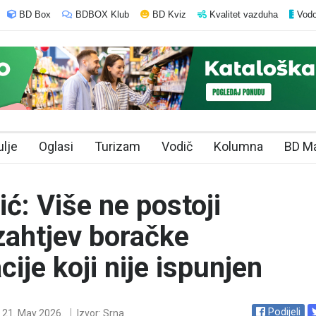
BD Box
BDBOX Klub
BD Kviz
Kvalitet vazduha
Vodo
ulje
Oglasi
Turizam
Vodič
Kolumna
BD M
ć: Više ne postoji
zahtjev boračke
cije koji nije ispunjen
Podijeli
21. May 2026.
Izvor: Srna