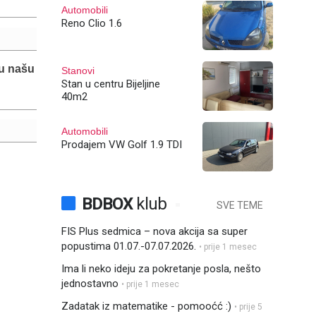
Automobili
Reno Clio 1.6
 u našu
Stanovi
Stan u centru Bijeljine
40m2
Automobili
Prodajem VW Golf 1.9 TDI
BDBOX
klub
SVE TEME
FIS Plus sedmica – nova akcija sa super
popustima 01.07.-07.07.2026.
• prije 1 mesec
Ima li neko ideju za pokretanje posla, nešto
jednostavno
• prije 1 mesec
Zadatak iz matematike - pomooćć :)
• prije 5