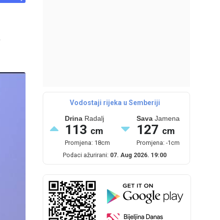
a
Vodostaji rijeka u Semberiji
Drina
Radalj
Sava
Jamena
113
127
cm
cm
Promjena: 18cm
Promjena: -1cm
Podaci ažurirani:
07. Aug 2026. 19:00