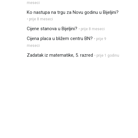
meseci
Ko nastupa na trgu za Novu godinu u Bijeljini?
• prije 8 meseci
Cijene stanova u Bijeljini?
• prije 8 meseci
Cijena placa u bližem centru BN?
• prije 9
meseci
Zadatak iz matematike, 5. razred
• prije 1 godinu