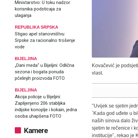
Ministarstvo: U toku nadzor
korisnika podsticaja za
ulaganja
REPUBLIKA SRPSKA
Stigao apel stanovništvu
Srpske za racionalno trošenje
vode
BIJELJINA
„Dani meda“ u Bijeljini: Odlična
Kovačević je podsjet
sezona i bogata ponuda
vlast.
pčelinjih proizvoda FOTO
BIJELJINA
Akcija policije u Bijeljini:
Zaplijenjeno 206 stabljika
"Uvijek se sjetim je
indijske konoplje i kokain, jedna
`Kada god uđete u bil
osoba uhapšena FOTO
naših sinova dalo živo
sjetim te rečenice i k
Kamere
institucije", rekao j