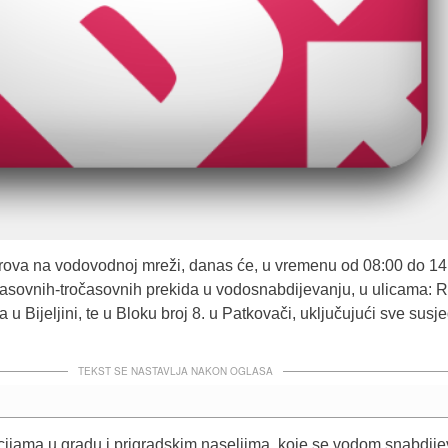
rova na vodovodnoj mreži, danas će, u vremenu od 08:00 do 14
asovnih-tročasovnih prekida u vodosnabdijevanju, u ulicama: R
ća u Bijeljini, te u Bloku broj 8. u Patkovači, uključujući sve susj
TEKST SE NASTAVLJA NAKON OGLASA
cijama u gradu i prigradskim naseljima, koje se vodom snabdije