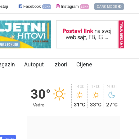
staji
Facebook
Instagram
DARK MODE
90K+
12K+
TVOJA REKLAMA?
agazin
Autoput
Izbori
Cijene
14:00
17:00
20:00
30°
31°C
33°C
27°C
Vedro
Tvituj