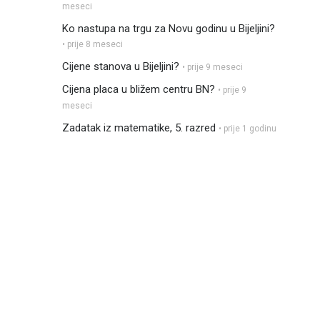
meseci
Ko nastupa na trgu za Novu godinu u Bijeljini?
• prije 8 meseci
Cijene stanova u Bijeljini?
• prije 9 meseci
Cijena placa u bližem centru BN?
• prije 9
meseci
Zadatak iz matematike, 5. razred
• prije 1 godinu