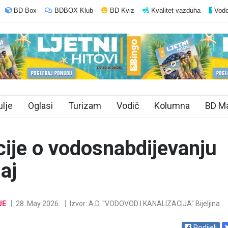
BD Box
BDBOX Klub
BD Kviz
Kvalitet vazduha
Vodo
ulje
Oglasi
Turizam
Vodič
Kolumna
BD M
ije o vodosnabdijevanju
aj
JE
28. May 2026.
Izvor: A.D. "VODOVOD I KANALIZACIJA" Bijeljina
Podijeli