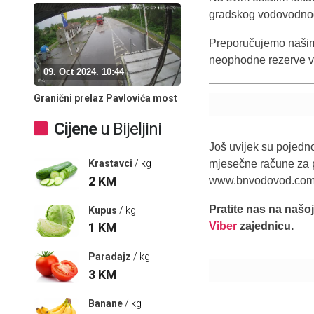
gradskog vodovodnog
Preporučujemo našim 
neophodne rezerve v
09. Oct 2024. 10:44
Granični prelaz Pavlovića most
Cijene
u Bijeljini
Još uvijek su pojedno
mjesečne račune za p
Krastavci
/ kg
2
KM
www.bnvodovod.co
Pratite nas na našo
Kupus
/ kg
Viber
zajednicu.
1
KM
Paradajz
/ kg
3
KM
Banane
/ kg