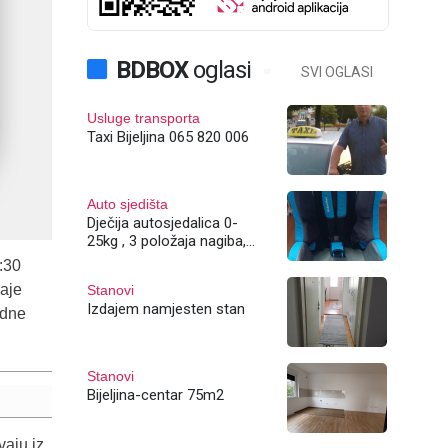
BDBOX
oglasi
SVI OGLASI
Usluge transporta
Taxi Bijeljina 065 820 006
Auto sjedišta
Dječija autosjedalica 0-
25kg , 3 položaja nagiba,
Bijeljina
:30
aje
Stanovi
Izdajem namjesten stan
edne
Stanovi
Bijeljina-centar 75m2
vaju iz