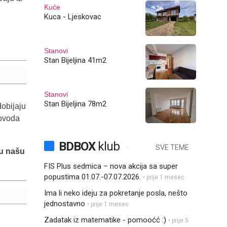
Kuće
Kuca - Ljeskovac
Stanovi
Stan Bijeljina 41m2
Stanovi
Stan Bijeljina 78m2
dobijaju
dovoda
BDBOX
klub
SVE TEME
 u našu
FIS Plus sedmica – nova akcija sa super
popustima 01.07.-07.07.2026.
• prije 1 mesec
Ima li neko ideju za pokretanje posla, nešto
jednostavno
• prije 1 mesec
Zadatak iz matematike - pomooćć :)
• prije 5