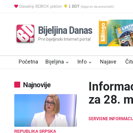
Današnji BDBOX poklon:
1 BDT
(loguj se da preuzmeš)
Bijeljina Danas
Prvi bijeljinski Internet portal
Početna
Bijeljina
Info
Najave
Čit
Informac
Najnovije
za 28. m
SERVISNE INFORMACI
REPUBLIKA SRPSKA