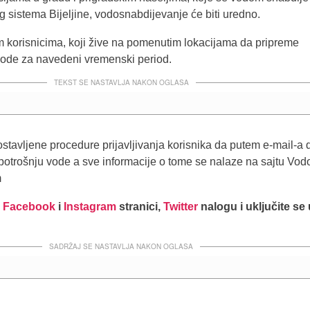
 sistema Bijeljine, vodosnabdijevanje će biti uredno.
korisnicima, koji žive na pomenutim lokacijama da pripreme
ode za navedeni vremenski period.
TEKST SE NASTAVLJA NAKON OGLASA
stavljene procedure prijavljivanja korisnika da putem e-mail-a 
otrošnju vode a sve informacije o tome se nalaze na sajtu Vo
m
j
Facebook
i
Instagram
stranici,
Twitter
nalogu i uključite se
SADRŽAJ SE NASTAVLJA NAKON OGLASA