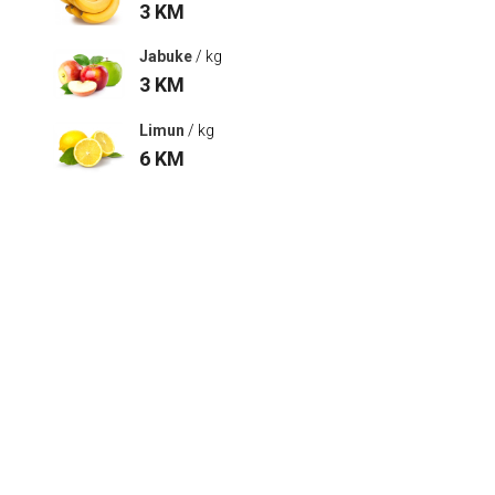
3
KM
Jabuke
/ kg
3
KM
Limun
/ kg
6
KM