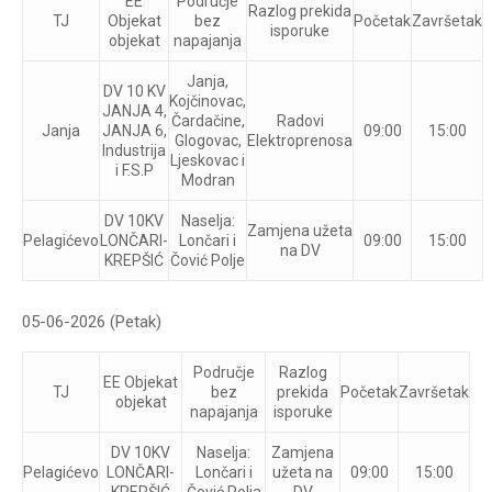
EE
Područje
Razlog prekida
TJ
Objekat
bez
Početak
Završetak
isporuke
objekat
napajanja
Janja,
DV 10 KV
Kojčinovac,
JANJA 4,
Čardačine,
Radovi
Janja
JANJA 6,
09:00
15:00
Glogovac,
Elektroprenosa
Industrija
Ljeskovac i
i F.S.P
Modran
DV 10KV
Naselja:
Zamjena užeta
Pelagićevo
LONČARI-
Lončari i
09:00
15:00
na DV
KREPŠIĆ
Čović Polje
05-06-2026 (Petak)
Područje
Razlog
EE Objekat
TJ
bez
prekida
Početak
Završetak
objekat
napajanja
isporuke
DV 10KV
Naselja:
Zamjena
Pelagićevo
LONČARI-
Lončari i
užeta na
09:00
15:00