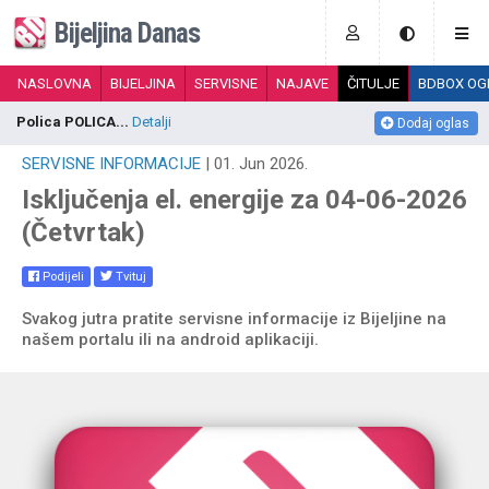
Bijeljina Danas
NASLOVNA
BIJELJINA
SERVISNE
NAJAVE
ČITULJE
BDBOX OG
Polica POLICA...
Detalji
N
Dodaj oglas
SERVISNE INFORMACIJE
| 01. Jun 2026.
Isključenja el. energije za 04-06-2026
(Četvrtak)
Podijeli
Tvituj
Svakog jutra pratite servisne informacije iz Bijeljine na
našem portalu ili na android aplikaciji.