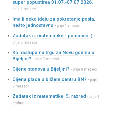
super popustima 01.07.-07.07.2026.
•
prije 1 mesec
Ima li neko ideju za pokretanje posla,
nešto jednostavno
• prije 1 mesec
Zadatak iz matematike - pomooćć :)
•
prije 5 meseci
Ko nastupa na trgu za Novu godinu u
Bijeljini?
• prije 7 meseci
Cijene stanova u Bijeljini?
• prije 8 meseci
Cijena placa u bližem centru BN?
• prije
9 meseci
Zadatak iz matematike, 5. razred
• prije 1
godinu