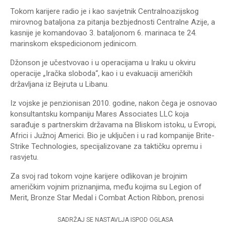
Tokom karijere radio je i kao savjetnik Centralnoazijskog
mirovnog bataljona za pitanja bezbjednosti Centralne Azije, a
kasnije je komandovao 3. bataljonom 6. marinaca te 24.
marinskom ekspedicionom jedinicom.
Džonson je učestvovao i u operacijama u Iraku u okviru
operacije „Iračka sloboda“, kao i u evakuaciji američkih
državljana iz Bejruta u Libanu.
Iz vojske je penzionisan 2010. godine, nakon čega je osnovao
konsultantsku kompaniju Mares Associates LLC koja
sarađuje s partnerskim državama na Bliskom istoku, u Evropi,
Africi i Južnoj Americi. Bio je uključen i u rad kompanije Brite-
Strike Technologies, specijalizovane za taktičku opremu i
rasvjetu.
Za svoj rad tokom vojne karijere odlikovan je brojnim
američkim vojnim priznanjima, među kojima su Legion of
Merit, Bronze Star Medal i Combat Action Ribbon, prenosi
SADRŽAJ SE NASTAVLJA ISPOD OGLASA