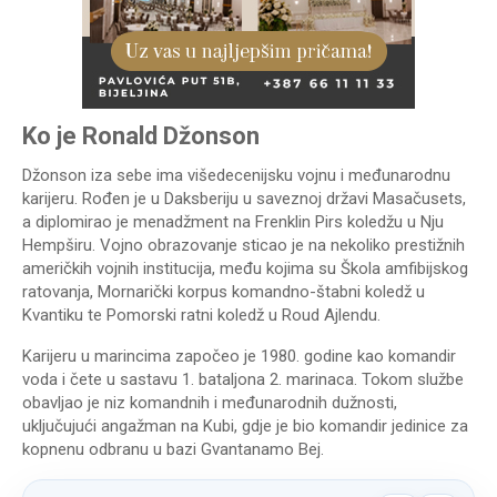
Ko je Ronald Džonson
Džonson iza sebe ima višedecenijsku vojnu i međunarodnu
karijeru. Rođen je u Daksberiju u saveznoj državi Masačusets,
a diplomirao je menadžment na Frenklin Pirs koledžu u Nju
Hempširu. Vojno obrazovanje sticao je na nekoliko prestižnih
američkih vojnih institucija, među kojima su Škola amfibijskog
ratovanja, Mornarički korpus komandno-štabni koledž u
Kvantiku te Pomorski ratni koledž u Roud Ajlendu.
Karijeru u marincima započeo je 1980. godine kao komandir
voda i čete u sastavu 1. bataljona 2. marinaca. Tokom službe
obavljao je niz komandnih i međunarodnih dužnosti,
uključujući angažman na Kubi, gdje je bio komandir jedinice za
kopnenu odbranu u bazi Gvantanamo Bej.