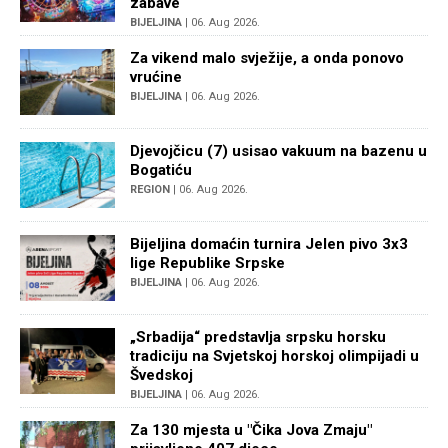
zabave
BIJELJINA
| 06. Aug 2026.
Za vikend malo svježije, a onda ponovo
vrućine
BIJELJINA
| 06. Aug 2026.
Djevojčicu (7) usisao vakuum na bazenu u
Bogatiću
REGION
| 06. Aug 2026.
Bijeljina domaćin turnira Jelen pivo 3x3
lige Republike Srpske
BIJELJINA
| 06. Aug 2026.
„Srbadija“ predstavlja srpsku horsku
tradiciju na Svjetskoj horskoj olimpijadi u
Švedskoj
BIJELJINA
| 06. Aug 2026.
Za 130 mjesta u "Čika Jova Zmaju"