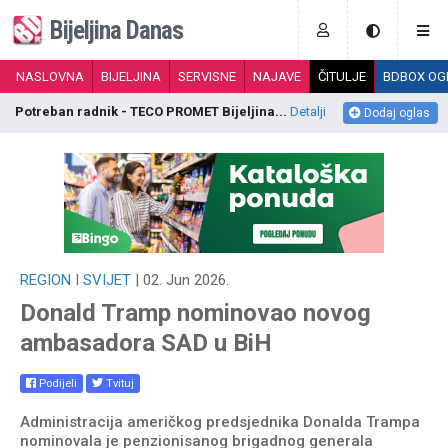
Bijeljina Danas
NASLOVNA
BIJELJINA
SERVISNE
NAJAVE
ČITULJE
BDBOX OG
Potreban radnik - TECO PROMET Bijeljina...
Detalji
P
Dodaj oglas
REGION I SVIJET
| 02. Jun 2026.
Donald Tramp nominovao novog
ambasadora SAD u BiH
Podijeli
Tvituj
Administracija američkog predsjednika Donalda Trampa
nominovala je penzionisanog brigadnog generala