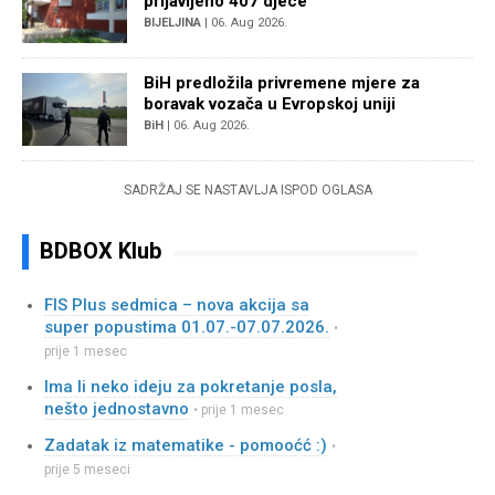
prijavljeno 407 djece
BIJELJINA
| 06. Aug 2026.
BiH predložila privremene mjere za
boravak vozača u Evropskoj uniji
BiH
| 06. Aug 2026.
SADRŽAJ SE NASTAVLJA ISPOD OGLASA
BDBOX Klub
FIS Plus sedmica – nova akcija sa
super popustima 01.07.-07.07.2026.
•
prije 1 mesec
Ima li neko ideju za pokretanje posla,
nešto jednostavno
• prije 1 mesec
Zadatak iz matematike - pomooćć :)
•
prije 5 meseci