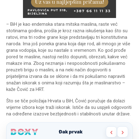
– BiH je kao endemska stara mitska maslina, raste već
stotinama godina, prošla je kroz razna iskušenja kao što su
ratovi, ima tri rodne grane koje predstavljaju tri konstitutivna
naroda. Ima još poneka grana koja daje rod, ali mnogo je više
grana vodopija, koje su nastale s vremenom. Ko god prođe
pored te masline, nastoji nešto dopuniti, obrezati, kakve već
makaze ima. Zbog neznanja i nesposobnosti pokušavamo
preuzeti brigu o maslini, a na neki način dogovoriti s
prijateljima izvana da se sklone i da mi pokušamo napraviti
snažan iskorak s onima koji razumiju šta je maslinarstvo –
kaže Čović za HRT.
Što se tiče položaja Hrvata u BiH, Čović poručuje da dolazi
vrijeme izbora koje traži iskorak. Ističe da su uspjeli odgovoriti
na određene izazove bezbjednosti i stabilnosti unutar države.