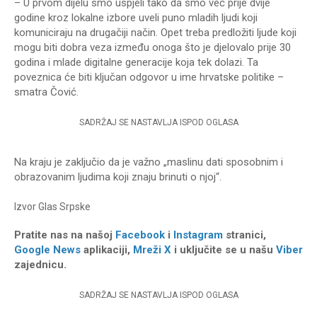
– U prvom dijelu smo uspjeli tako da smo već prije dvije
godine kroz lokalne izbore uveli puno mladih ljudi koji
komuniciraju na drugačiji način. Opet treba predložiti ljude koji
mogu biti dobra veza između onoga što je djelovalo prije 30
godina i mlade digitalne generacije koja tek dolazi. Ta
poveznica će biti ključan odgovor u ime hrvatske politike –
smatra Čović.
SADRŽAJ SE NASTAVLJA ISPOD OGLASA
Na kraju je zaključio da je važno „maslinu dati sposobnim i
obrazovanim ljudima koji znaju brinuti o njoj“.
Izvor
Glas Srpske
Pratite nas na našoj
Facebook
i
Instagram
stranici,
Google News
aplikaciji,
Mreži X
i uključite se u našu
Viber
zajednicu.
SADRŽAJ SE NASTAVLJA ISPOD OGLASA