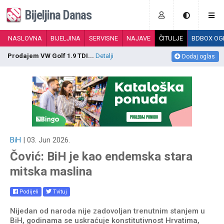
Bijeljina Danas
NASLOVNA
BIJELJINA
SERVISNE
NAJAVE
ČITULJE
BDBOX OG
Sto na prodaju...
Detalji
M
Dodaj oglas
BiH
| 03. Jun 2026.
Čović: BiH je kao endemska stara
mitska maslina
Podijeli
Tvituj
Nijedan od naroda nije zadovoljan trenutnim stanjem u
BiH, godinama se uskraćuje konstitutivnost Hrvatima,