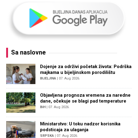
Sa naslovne
Dojenje za održivi početak života: Podrška
majkama u bijeljinskom porodilištu
BIJELJINA
| 07. Aug 2026.
Objavljena prognoza vremena za naredne
dane, očekuje se blagi pad temperature
BiH
| 07. Aug 2026.
Ministarstvo: U toku nadzor korisnika
podsticaja za ulaganja
SRPSKA
| 07. Aug 2026.