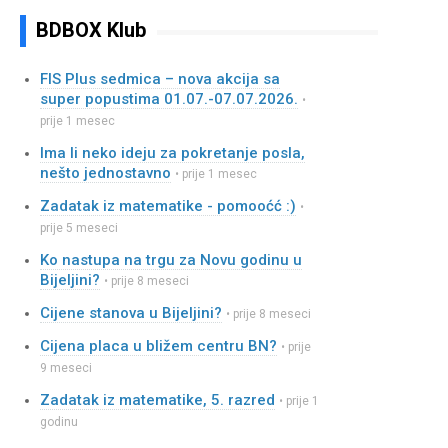
BDBOX Klub
FIS Plus sedmica – nova akcija sa
super popustima 01.07.-07.07.2026.
•
prije 1 mesec
Ima li neko ideju za pokretanje posla,
nešto jednostavno
• prije 1 mesec
Zadatak iz matematike - pomooćć :)
•
prije 5 meseci
Ko nastupa na trgu za Novu godinu u
Bijeljini?
• prije 8 meseci
Cijene stanova u Bijeljini?
• prije 8 meseci
Cijena placa u bližem centru BN?
• prije
9 meseci
Zadatak iz matematike, 5. razred
• prije 1
godinu