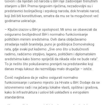
Govori i da nijedan od naroda u BiH nije zadovoljan trenutnim
stanjem u BiH. Prema njegovim riječima, nezadovoljni su i
predstavnici bošnjačkog i srpskog naroda, dok hrvatski narod,
koji želi biti konstitutivan, smatra da mu se ta mogućnost već
godinama uskraćuje.
– Ključni izazov u BiH je opstojnost. Mi smo se obavezali da
osiguramo bezbjednost BiH i normalno funkcionisanje
političkim mirnim sredstvima. Ovih dana obilježavamo
stradanja naših branitelja, puno je godišnjica Domovinskog
rata, gdje svaki put kažemo: „Sve ono što u budućnosti
radimo, radićemo strpljivo, lagano, političkim i diplomatskim
sredstvima kako bismo spriječili da nikada više ne bude rata“.
To je nešto što pokušavamo prenijeti na predstavnike koji
danas imaju luksuz da razmišljaju malo drugačije – ističe.
Čović naglašava da je važno osigurati normalno
funkcionisanje i ustavno mjesto za Hrvate u BiH. Dodaje da se
istovremeno radi i na jačanju lokalne vlasti, opština i gradova,
kako bi infrastruktura i uslovi bili usklađeni s evropskim
standardima.