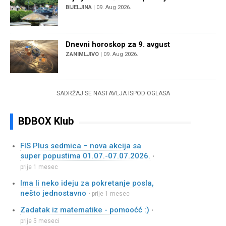
BIJELJINA
| 09. Aug 2026.
Dnevni horoskop za 9. avgust
ZANIMLJIVO
| 09. Aug 2026.
SADRŽAJ SE NASTAVLJA ISPOD OGLASA
BDBOX Klub
FIS Plus sedmica – nova akcija sa
super popustima 01.07.-07.07.2026.
•
prije 1 mesec
Ima li neko ideju za pokretanje posla,
nešto jednostavno
• prije 1 mesec
Zadatak iz matematike - pomooćć :)
•
prije 5 meseci