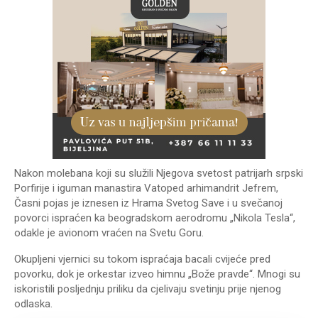
Nakon molebana koji su služili Njegova svetost patrijarh srpski
Porfirije i iguman manastira Vatoped arhimandrit Jefrem,
Časni pojas je iznesen iz Hrama Svetog Save i u svečanoj
povorci ispraćen ka beogradskom aerodromu „Nikola Tesla“,
odakle je avionom vraćen na Svetu Goru.
Okupljeni vjernici su tokom ispraćaja bacali cvijeće pred
povorku, dok je orkestar izveo himnu „Bože pravde“. Mnogi su
iskoristili posljednju priliku da cjelivaju svetinju prije njenog
odlaska.