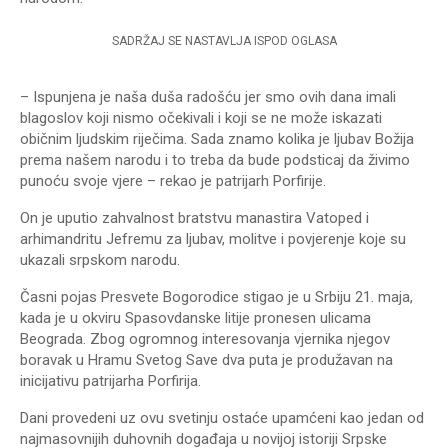
SADRŽAJ SE NASTAVLJA ISPOD OGLASA
– Ispunjena je naša duša radošću jer smo ovih dana imali
blagoslov koji nismo očekivali i koji se ne može iskazati
običnim ljudskim riječima. Sada znamo kolika je ljubav Božija
prema našem narodu i to treba da bude podsticaj da živimo
punoću svoje vjere – rekao je patrijarh Porfirije.
On je uputio zahvalnost bratstvu manastira Vatoped i
arhimandritu Jefremu za ljubav, molitve i povjerenje koje su
ukazali srpskom narodu.
Časni pojas Presvete Bogorodice stigao je u Srbiju 21. maja,
kada je u okviru Spasovdanske litije pronesen ulicama
Beograda. Zbog ogromnog interesovanja vjernika njegov
boravak u Hramu Svetog Save dva puta je produžavan na
inicijativu patrijarha Porfirija.
Dani provedeni uz ovu svetinju ostaće upamćeni kao jedan od
najmasovnijih duhovnih događaja u novijoj istoriji Srpske