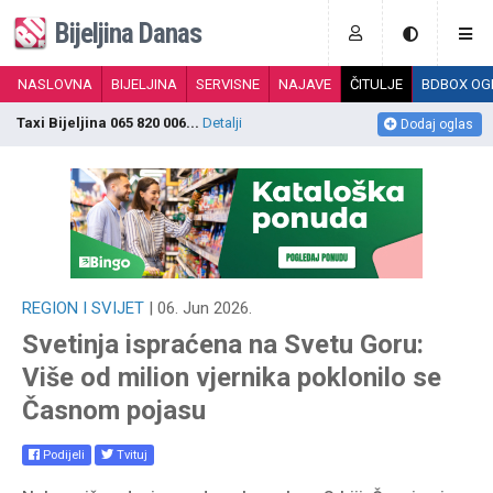
Bijeljina Danas
NASLOVNA
BIJELJINA
SERVISNE
NAJAVE
ČITULJE
BDBOX OG
Dječija autosjedalica 0-25kg , 3 položaj...
Detalji
I
Dodaj oglas
REGION I SVIJET
| 06. Jun 2026.
Svetinja ispraćena na Svetu Goru:
Više od milion vjernika poklonilo se
Časnom pojasu
Podijeli
Tvituj