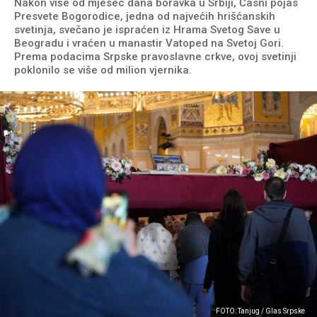
Nakon više od mjesec dana boravka u Srbiji, Časni pojas
Presvete Bogorodice, jedna od najvećih hrišćanskih
svetinja, svečano je ispraćen iz Hrama Svetog Save u
Beogradu i vraćen u manastir Vatoped na Svetoj Gori.
Prema podacima Srpske pravoslavne crkve, ovoj svetinji
poklonilo se više od milion vjernika.
FOTO: Tanjug / Glas Srpske