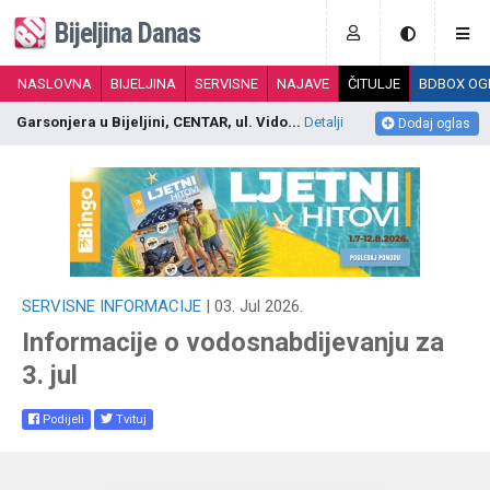
Bijeljina Danas
NASLOVNA
BIJELJINA
SERVISNE
NAJAVE
ČITULJE
BDBOX OG
Garsonjera u Bijeljini, CENTAR, ul. Vido...
Detalji
P
Dodaj oglas
SERVISNE INFORMACIJE
| 03. Jul 2026.
Informacije o vodosnabdijevanju za
3. jul
Podijeli
Tvituj