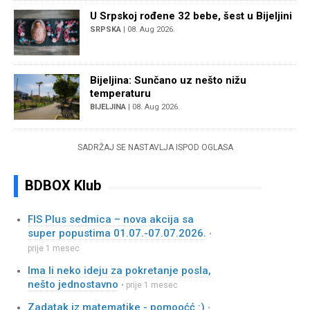
U Srpskoj rođene 32 bebe, šest u Bijeljini
SRPSKA
| 08. Aug 2026.
Bijeljina: Sunčano uz nešto nižu
temperaturu
BIJELJINA
| 08. Aug 2026.
SADRŽAJ SE NASTAVLJA ISPOD OGLASA
BDBOX Klub
FIS Plus sedmica – nova akcija sa
super popustima 01.07.-07.07.2026.
•
prije 1 mesec
Ima li neko ideju za pokretanje posla,
nešto jednostavno
• prije 1 mesec
Zadatak iz matematike - pomooćć :)
•