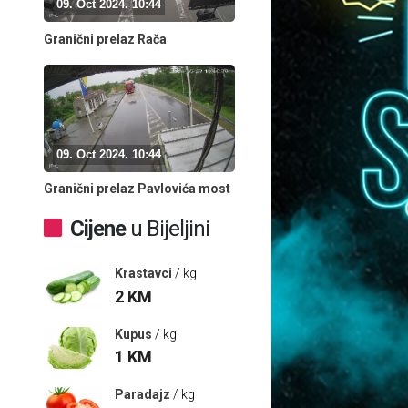
09. Oct 2024. 10:44
Granični prelaz Rača
09. Oct 2024. 10:44
Granični prelaz Pavlovića most
Cijene
u Bijeljini
Krastavci
/ kg
2
KM
Kupus
/ kg
1
KM
Paradajz
/ kg