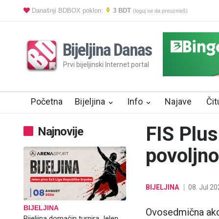
Današnji BDBOX poklon:
3 BDT
(loguj se da preuzmeš)
Bijeljina Danas
Prvi bijeljinski Internet portal
Početna
Bijeljina
Info
Najave
Čit
FIS Plus
Najnovije
povoljno
BIJELJINA
08. Jul 20
BIJELJINA
Ovosedmična akci
Bijeljina domaćin turnira Jelen