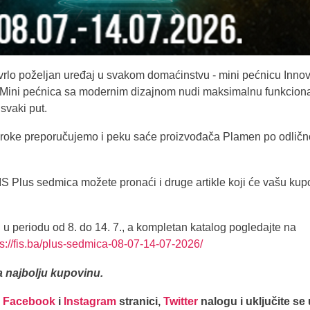
i vrlo poželjan uređaj u svakom domaćinstvu - mini pećnicu Inno
 Mini pećnica sa modernim dizajnom nudi maksimalnu funkcion
svaki put.
broke preporučujemo i peku saće proizvođača Plamen po odličn
S Plus sedmica možete pronaći i druge artikle koji će vašu kup
u periodu od 8. do 14. 7., a kompletan katalog pogledajte na
ps://fis.ba/plus-sedmica-08-07-14-07-2026/
a najbolju kupovinu.
j
Facebook
i
Instagram
stranici,
Twitter
nalogu i uključite se