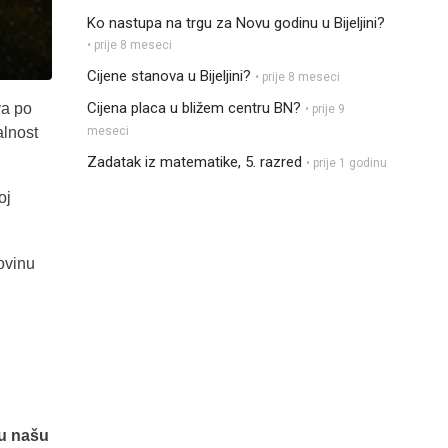
Ko nastupa na trgu za Novu godinu u Bijeljini?
• prije 8 meseci
Cijene stanova u Bijeljini?
• prije 8 meseci
Cijena placa u bližem centru BN?
va po
• prije 9
alnost
meseci
Zadatak iz matematike, 5. razred
• prije 1 godinu
oj
ovinu
 u našu