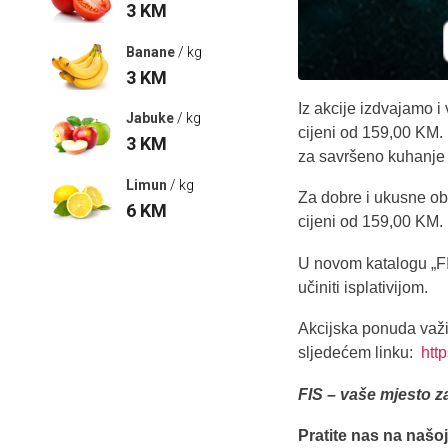
3
KM
Banane
/ kg
3
KM
Iz akcije izdvajamo 
Jabuke
/ kg
cijeni od 159,00 KM.
3
KM
za savršeno kuhanje 
Limun
/ kg
Za dobre i ukusne o
6
KM
cijeni od 159,00 KM.
U novom katalogu „FI
učiniti isplativijom.
Akcijska ponuda važi 
sljedećem linku:
htt
FIS – vaše mjesto z
Pratite nas na našo