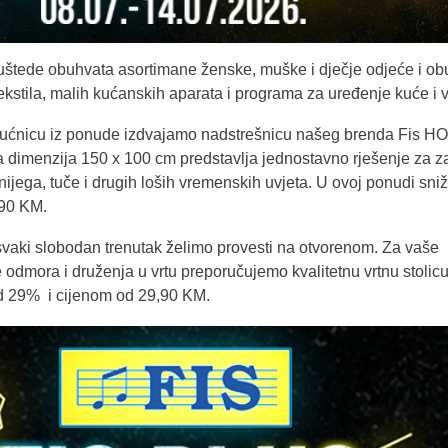
štede obuhvata asortimane ženske, muške i dječje odjeće i ob
tekstila, malih kućanskih aparata i programa za uređenje kuće i v
kućnicu iz ponude izdvajamo nadstrešnicu našeg brenda Fis H
a dimenzija 150 x 100 cm predstavlja jednostavno rješenje za za
snijega, tuče i drugih loših vremenskih uvjeta. U ovoj ponudi sni
,90 KM.
 svaki slobodan trenutak želimo provesti na otvorenom. Za vaše
 odmora i druženja u vrtu preporučujemo kvalitetnu vrtnu stolicu
od 29% i cijenom od 29,90 KM.