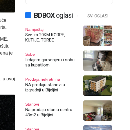
BDBOX
oglasi
SVI OGLASI
uće,
rta.
Namještaj
Sve za 20KM KORPE,
OME.
KUTIJE, TORBE
štitu
žena je
Sobe
Izdajem garsonjeru i sobu
sa kupatilom
, u ovoj
Prodaja nekretnina
NA prodaju stanovi u
izgradnji u Bijeljini
Stanovi
Na prodaju stan u centru
43m2 u Bijeljini
Stanovi