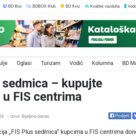
BD Box
BDBOX Klub
BD Kviz
Kvalitet vazduha
Vodo
ulje
Oglasi
Turizam
Vodič
Kolumna
BD M
 sedmica – kupujte
 u FIS centrima
Podijeli
26.
Izvor: Bijeljina danas
ja „FIS Plus sedmica“ kupcima u FIS centrima don