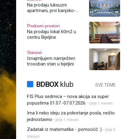
Na prodaju luksuzni
apartmani, prvi banjsko-
rehabilitacioni centar u
regiji!
Poslovni prostori
Na prodaju lokal 60m2 u
centru Bijeljine
Stanovi
Iznajmljujem namješten
trosoban stan u bijeljini
BDBOX
klub
SVE TEME
FIS Plus sedmica – nova akcija sa super
popustima 01.07.-07.07.2026.
• prije 1 mesec
Ima li neko ideju za pokretanje posla, nešto
jednostavno
• prije 1 mesec
Zadatak iz matematike - pomooćć :)
• prije 5
meseci