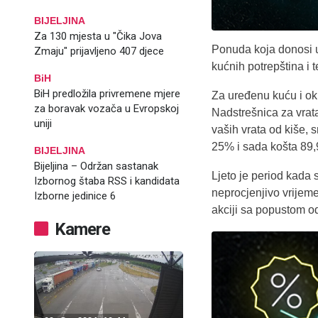
BIJELJINA
Za 130 mjesta u "Čika Jova
Ponuda koja donosi u
Zmaju" prijavljeno 407 djece
kućnih potrepština i 
BiH
BiH predložila privremene mjere
Za uređenu kuću i o
za boravak vozača u Evropskoj
Nadstrešnica za vrat
uniji
vaših vrata od kiše, 
25% i sada košta 89
BIJELJINA
Bijeljina – Održan sastanak
Ljeto je period kada
Izbornog štaba RSS i kandidata
neprocjenjivo vrijeme
Izborne jedinice 6
akciji sa popustom 
Kamere