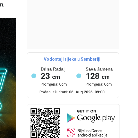
m.
Vodostaji rijeka u Semberiji
Drina
Radalj
Sava
Jamena
23
128
cm
cm
Promjena: 0cm
Promjena: 0cm
Podaci ažurirani:
06. Aug 2026. 09:00