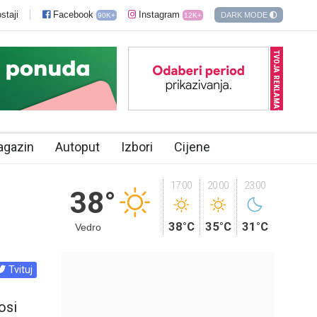
staji
Facebook
Instagram
DARK MODE
90K+
12K+
TVOJA REKLAMA?
agazin
Autoput
Izbori
Cijene
17:00
20:00
23:00
38°
38°C
35°C
31°C
Vedro
Tvituj
osi