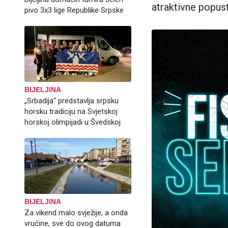
atraktivne popus
pivo 3x3 lige Republike Srpske
BIJELJINA
„Srbadija“ predstavlja srpsku
horsku tradiciju na Svjetskoj
horskoj olimpijadi u Švedskoj
BIJELJINA
Za vikend malo svježije, a onda
vrućine, sve do ovog datuma