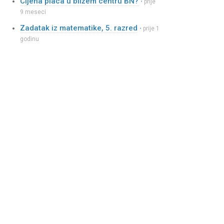
Cijena placa u bližem centru BN?
• prije
9 meseci
Zadatak iz matematike, 5. razred
• prije 1
godinu