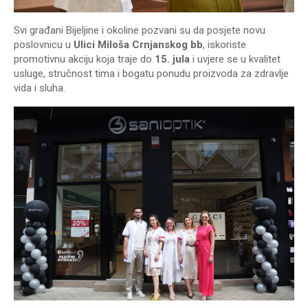
Svi građani Bijeljine i okoline pozvani su da posjete novu
poslovnicu u
Ulici Miloša Crnjanskog bb
, iskoriste
promotivnu akciju koja traje do
15. jula
i uvjere se u kvalitet
usluge, stručnost tima i bogatu ponudu proizvoda za zdravlje
vida i sluha.