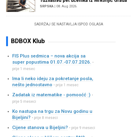
Tužilaštvu pet učenika iz Mrkonjić Grada
SRPSKA
| 08. Aug 2026.
SADRŽAJ SE NASTAVLJA ISPOD OGLASA
BDBOX Klub
FIS Plus sedmica – nova akcija sa
super popustima 01.07.-07.07.2026.
•
prije 1 mesec
Ima li neko ideju za pokretanje posla,
nešto jednostavno
• prije 1 mesec
Zadatak iz matematike - pomooćć :)
•
prije 5 meseci
Ko nastupa na trgu za Novu godinu u
Bijeljini?
• prije 8 meseci
Cijene stanova u Bijeljini?
• prije 9 meseci