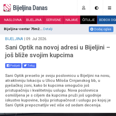
Bijeljina Danas
NASLOVNA
BIJELJINA
SERVISNE
NAJAVE
ČITULJE
BDBOX OG
Bijeljina-centar 75m2...
Detalji
K
Dodaj oglas
BIJELJINA
| 09. Jul 2026.
Sani Optik na novoj adresi u Bijeljini –
još bliže svojim kupcima
Podijeli
Tvituj
Sani Optik preselio je svoju poslovnicu u Bijeljini na novu,
atraktivniju lokaciju u Ulicu Miloša Crnjanskog bb, u
pješačkoj zoni, kako bi kupcima omogućio još
pristupačniju i kvalitetniju uslugu. Nova poslovnica
osmišljena je s ciljem da kupcima pruži još ugodnije
iskustvo kupovine, bolju pristupačnost i uslugu po kojoj je
Sani Optik prepoznatljiv već više od sedam decenija.