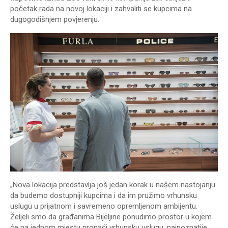
početak rada na novoj lokaciji i zahvaliti se kupcima na
dugogodišnjem povjerenju.
„Nova lokacija predstavlja još jedan korak u našem nastojanju
da budemo dostupniji kupcima i da im pružimo vrhunsku
uslugu u prijatnom i savremeno opremljenom ambijentu.
Željeli smo da građanima Bijeljine ponudimo prostor u kojem
će na jednom mjestu pronaći vrhunsku uslugu, najpoznatije