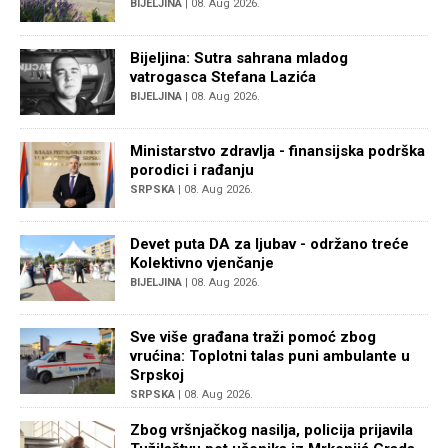
BIJELJINA
| 08. Aug 2026.
Bijeljina: Sutra sahrana mladog
vatrogasca Stefana Lazića
BIJELJINA
| 08. Aug 2026.
Ministarstvo zdravlja - finansijska podrška
porodici i rađanju
SRPSKA
| 08. Aug 2026.
Devet puta DA za ljubav - održano treće
Kolektivno vjenčanje
BIJELJINA
| 08. Aug 2026.
Sve više građana traži pomoć zbog
vrućina: Toplotni talas puni ambulante u
Srpskoj
SRPSKA
| 08. Aug 2026.
Zbog vršnjačkog nasilja, policija prijavila