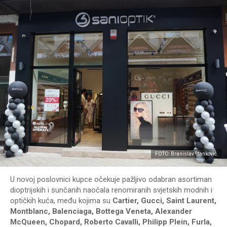
FOTO: Branislav Stanković.
U novoj poslovnici kupce očekuje pažljivo odabran asortiman
dioptrijskih i sunčanih naočala renomiranih svjetskih modnih i
optičkih kuća, među kojima su
Cartier, Gucci, Saint Laurent,
Montblanc, Balenciaga, Bottega Veneta, Alexander
McQueen, Chopard, Roberto Cavalli, Philipp Plein, Furla,