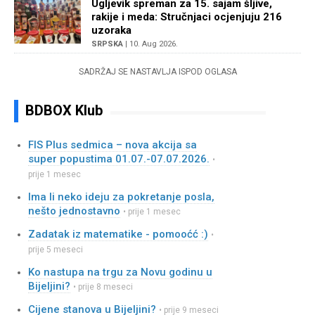
Ugljevik spreman za 15. sajam šljive,
rakije i meda: Stručnjaci ocjenjuju 216
uzoraka
SRPSKA
| 10. Aug 2026.
SADRŽAJ SE NASTAVLJA ISPOD OGLASA
BDBOX Klub
FIS Plus sedmica – nova akcija sa
super popustima 01.07.-07.07.2026.
•
prije 1 mesec
Ima li neko ideju za pokretanje posla,
nešto jednostavno
• prije 1 mesec
Zadatak iz matematike - pomooćć :)
•
prije 5 meseci
Ko nastupa na trgu za Novu godinu u
Bijeljini?
• prije 8 meseci
Cijene stanova u Bijeljini?
• prije 9 meseci