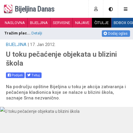
Bijeljina Danas
NASLOVNA
BIJELJINA
SERVISNE
NAJAVE
ČITULJE
BDBOX OG
Tražim plac...
Detalji
P
Dodaj oglas
BIJELJINA
| 17. Jan 2012.
U toku pečaćenje objekata u blizini
škola
Podijeli
Tvituj
Na području opštine Bijeljina u toku je akcija zatvaranja i
pečaćenja kladionica koje se nalaze u blizini škola,
saznaje Srna nezvanično.