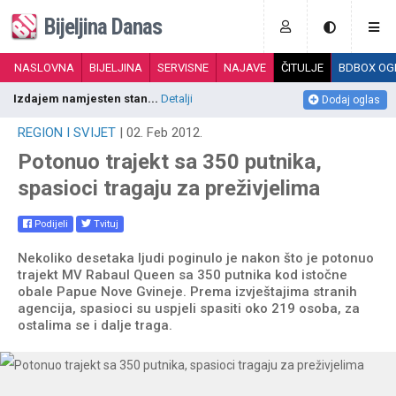
Bijeljina Danas
NASLOVNA
BIJELJINA
SERVISNE
NAJAVE
ČITULJE
BDBOX OG
Izdajem namjesten stan...
Detalji
B
Dodaj oglas
REGION I SVIJET
| 02. Feb 2012.
Potonuo trajekt sa 350 putnika,
spasioci tragaju za preživjelima
Podijeli
Tvituj
Nekoliko desetaka ljudi poginulo je nakon što je potonuo
trajekt MV Rabaul Queen sa 350 putnika kod istočne
obale Papue Nove Gvineje. Prema izvještajima stranih
agencija, spasioci su uspjeli spasiti oko 219 osoba, za
ostalima se i dalje traga.