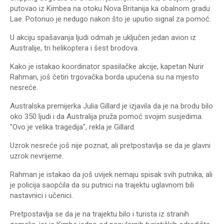
putovao iz Kimbea na otoku Nova Britanija ka obalnom gradu
Lae. Potonuo je nedugo nakon što je uputio signal za pomoć.
U akciju spašavanja ljudi odmah je uključen jedan avion iz
Australije, tri helikoptera i šest brodova.
Kako je istakao koordinator spasilačke akcije, kapetan Nurir
Rahman, još četiri trgovačka borda upućena su na mjesto
nesreće.
Australska premijerka Julia Gillard je izjavila da je na brodu bilo
oko 350 ljudi i da Australija pruža pomoć svojim susjedima.
"Ovo je velika tragedija", rekla je Gillard.
Uzrok nesreće još nije poznat, ali pretpostavlja se da je glavni
uzrok nevrijeme.
Rahman je istakao da još uvijek nemaju spisak svih putnika, ali
je policija saopćila da su putnici na trajektu uglavnom bili
nastavnici i učenici.
Pretpostavlja se da je na trajektu bilo i turista iz stranih