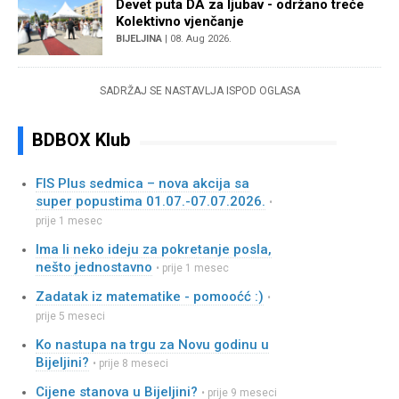
Devet puta DA za ljubav - održano treće
Kolektivno vjenčanje
BIJELJINA
| 08. Aug 2026.
SADRŽAJ SE NASTAVLJA ISPOD OGLASA
BDBOX Klub
FIS Plus sedmica – nova akcija sa
super popustima 01.07.-07.07.2026.
•
prije 1 mesec
Ima li neko ideju za pokretanje posla,
nešto jednostavno
• prije 1 mesec
Zadatak iz matematike - pomooćć :)
•
prije 5 meseci
Ko nastupa na trgu za Novu godinu u
Bijeljini?
• prije 8 meseci
Cijene stanova u Bijeljini?
• prije 9 meseci