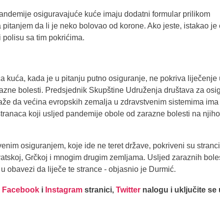
ndemije osiguravajuće kuće imaju dodatni formular prilikom
pitanjem da li je neko bolovao od korone. Ako jeste, istakao je 
 polisu sa tim pokrićima.
 kuća, kada je u pitanju putno osiguranje, ne pokriva liječenje 
azne bolesti. Predsjednik Skupštine Udruženja društava za osi
aže da većina evropskih zemalja u zdravstvenim sistemima ima
stranaca koji usljed pandemije obole od zarazne bolesti na njiho
nim osiguranjem, koje ide ne teret države, pokriveni su stranci
rvatskoj, Grčkoj i mnogim drugim zemljama. Usljed zaraznih boles
 obavezi da liječe te strance - objasnio je Durmić.
j
Facebook
i
Instagram
stranici,
Twitter
nalogu i uključite se