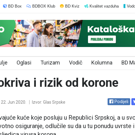
BD Box
BDBOX Klub
BD Kviz
Kvalitet vazduha
Vodo
ulje
Oglasi
Turizam
Vodič
Kolumna
BD M
okriva i rizik od korone
Podijeli
22. Jun 2020.
Izvor: Glas Srpske
vajuće kuće koje posluju u Republici Srpskoj, a u s
ivotno osiguranje, odlučile su da u tu ponudu uvrste i
ljedica virusa korona.