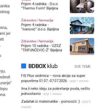
Prijem 4 radnika - D.o.o.
ranika
"Thermo Form" Bijeljina
votnog
Zdravstvo i farmacija
Prijem 4 radnika -
rona,
"Ivanović" d.o.o. Bijeljina
eni jer
rti
Zdravstvo i farmacija
.
Prijem 10 radnika - UZSZ
"TRIFUNČEVIĆ-Ž" Bijeljina
u
BDBOX
klub
SVE TEME
nju.
FIS Plus sedmica – nova akcija sa super
olesti
popustima 01.07.-07.07.2026.
• prije 1 mesec
guranje"
Ima li neko ideju za pokretanje posla, nešto
klopu
jednostavno
• prije 1 mesec
ona.
Zadatak iz matematike - pomooćć :)
• prije 5
meseci