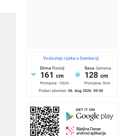
Vodostaji rijeka u Semberiji
Drina
Radalj
Sava
Jamena
161
128
cm
cm
Promjena: -10cm
Promjena: 0cm
Podaci ažurirani:
06. Aug 2026. 09:00