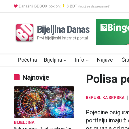
Današnji BDBOX poklon:
3 BDT
(loguj se da preuzmeš)
Bijeljina Danas
Prvi bijeljinski Internet portal
Početna
Bijeljina
Info
Najave
Čit
Polisa p
Najnovije
REPUBLIKA SRPSKA
Pojedine osigura
portfelju imaju ž
BIJELJINA
osiguranje od pos
Sutra počinje Pantelinski vašar