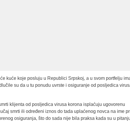
će kuće koje posluju u Republici Srpskoj, a u svom portfelju im
dlučile su da u tu ponudu uvrste i osiguranje od posljedica viru
smrti klijenta od posljedica virusa korona isplaćuju ugovorenu
učaj smrti ili određeni iznos do tada uplaćenog novca na ime pr
renog osiguranja, što do sada nije bila praksa kada su u pitanj