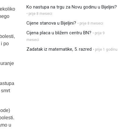
Ko nastupa na trgu za Novu godinu u Bijeljini?
nekoliko
• prije 8 meseci
 nego
Cijene stanova u Bijeljini?
• prije 8 meseci
Cijena placa u bližem centru BN?
• prije 9
bolesti,
meseci
 i po
Zadatak iz matematike, 5. razred
• prije 1 godinu
guranje
zastupa
 smrt
gode)
olesti.
samo u