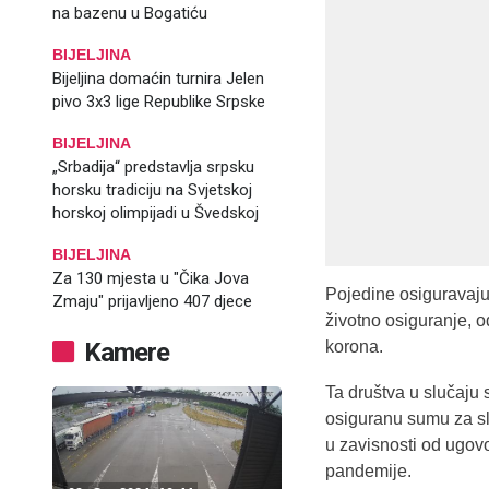
na bazenu u Bogatiću
BIJELJINA
Bijeljina domaćin turnira Jelen
pivo 3x3 lige Republike Srpske
BIJELJINA
„Srbadija“ predstavlja srpsku
horsku tradiciju na Svjetskoj
horskoj olimpijadi u Švedskoj
BIJELJINA
Za 130 mjesta u "Čika Jova
Pojedine osiguravaju
Zmaju" prijavljeno 407 djece
životno osiguranje, o
Kamere
korona.
Ta društva u slučaju 
osiguranu sumu za sl
u zavisnosti od ugovo
pandemije.