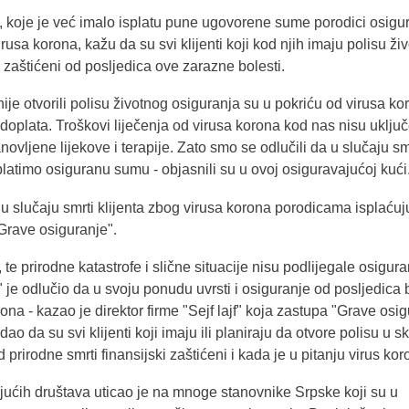
, koje je već imalo isplatu pune ugovorene sume porodici osigu
rusa korona, kažu da su svi klijenti koji kod njih imaju polisu ži
i zaštićeni od posljedica ove zarazne bolesti.
ranije otvorili polisu životnog osiguranja su u pokriću od virusa ko
doplata. Troškovi liječenja od virusa korona kod nas nisu uključ
ovljene lijekove i terapije. Zato smo se odlučili da u slučaju sm
splatimo osiguranu sumu - objasnili su u ovoj osiguravajućoj kući
u slučaju smrti klijenta zbog virusa korona porodicama isplaćuj
Grave osiguranje".
te prirodne katastrofe i slične situacije nisu podlijegale osigura
je odlučio da u svoju ponudu uvrsti i osiguranje od posljedica b
na - kazao je direktor firme "Sejf lajf" koja zastupa "Grave osi
ao da su svi klijenti koji imaju ili planiraju da otvore polisu u s
d prirodne smrti finansijski zaštićeni i kada je u pitanju virus kor
jućih društava uticao je na mnoge stanovnike Srpske koji su u