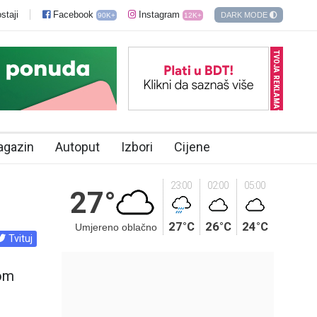
staji
Facebook
Instagram
DARK MODE
90K+
12K+
TVOJA REKLAMA?
agazin
Autoput
Izbori
Cijene
23:00
02:00
05:00
27°
27°C
26°C
24°C
Umjereno oblačno
Tvituj
vom