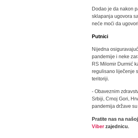
Dodao je da nakon pa
sklapanja ugovora sa 
neće moći da ugovori
Putnici
Nijedna osiguravajuća
pandemije i neke zar
RS Milomir Durmić k
regulisano liječenje 
teritoriji.
- Obaveznim zdravstve
Srbiji, Crnoj Gori, H
pandemija države su u
Pratite nas na našo
Viber
zajednicu.