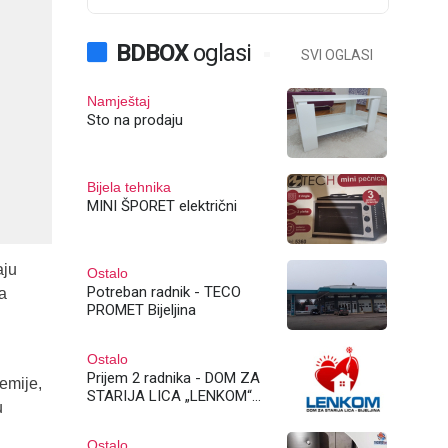
BDBOX
oglasi
SVI OGLASI
Namještaj
Sto na prodaju
Bijela tehnika
MINI ŠPORET električni
aju
Ostalo
Potreban radnik - TECO
sa
PROMET Bijeljina
Ostalo
Prijem 2 radnika - DOM ZA
emije,
STARIJA LICA „LENKOM“
u
Bijeljina
Ostalo