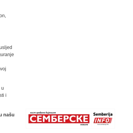
on,
usljed
guranje
voj
 u
ti i
 u našu