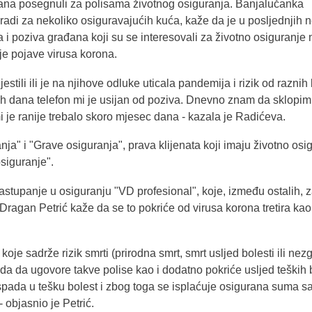
ana posegnuli za polisama životnog osiguranja. Banjalučanka
adi za nekoliko osiguravajućih kuća, kaže da je u posljednjih 
 i poziva građana koji su se interesovali za životno osiguranje
rije pojave virusa korona.
ijestili ili je na njihove odluke uticala pandemija i rizik od raznih 
ih dana telefon mi je usijan od poziva. Dnevno znam da sklopim
i je ranije trebalo skoro mjesec dana - kazala je Radićeva.
ja" i "Grave osiguranja", prava klijenata koji imaju životno osi
osiguranje".
astupanje u osiguranju "VD profesional", koje, između ostalih, 
 Dragan Petrić kaže da se to pokriće od virusa korona tretira kao
 koje sadrže rizik smrti (prirodna smrt, smrt usljed bolesti ili nez
da da ugovore takve polise kao i dodatno pokriće usljed teških b
pada u tešku bolest i zbog toga se isplaćuje osigurana suma 
 objasnio je Petrić.