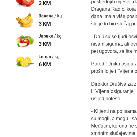
posljednjih mjesec d
3
KM
Dragana Radić, koja r
Banane
/ kg
dana imala više posla
3
KM
što je to bio slučaj p
Jabuke
/ kg
- Da li su se ljudi osv
3
KM
nisam sigurna, ali ov
pet ugovora, za šta m
Limun
/ kg
6
KM
Pored "Unika osiguran
proširilo je i "Vijena 
Direktor Društva za z
i "Vijena osiguranje"
usljed bolesti.
- Klijenti na polisama
su mogli, a mogu i sa
Međutim, korona ne s
smrtnim slučajevima -