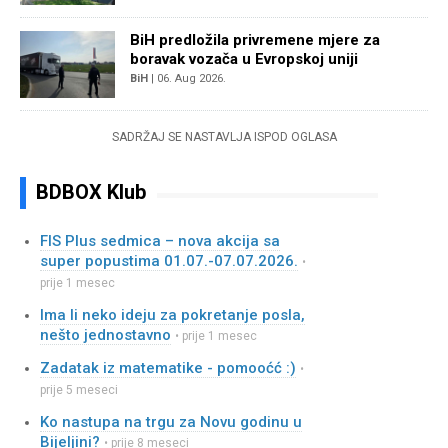
BiH predložila privremene mjere za
boravak vozača u Evropskoj uniji
BiH
| 06. Aug 2026.
SADRŽAJ SE NASTAVLJA ISPOD OGLASA
BDBOX Klub
FIS Plus sedmica – nova akcija sa
super popustima 01.07.-07.07.2026.
•
prije 1 mesec
Ima li neko ideju za pokretanje posla,
nešto jednostavno
• prije 1 mesec
Zadatak iz matematike - pomooćć :)
•
prije 5 meseci
Ko nastupa na trgu za Novu godinu u
Bijeljini?
• prije 8 meseci