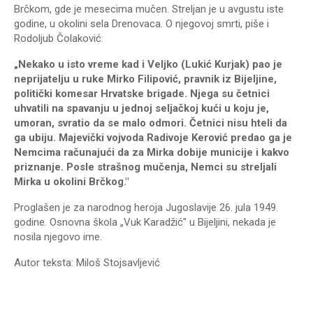
Brčkom, gde je mesecima mučen. Streljan je u avgustu iste
godine, u okolini sela Drenovaca. O njegovoj smrti, piše i
Rodoljub Čolaković:
„Nekako u isto vreme kad i Veljko (Lukić Kurjak) pao je
neprijatelju u ruke Mirko Filipović, pravnik iz Bijeljine,
politički komesar Hrvatske brigade. Njega su četnici
uhvatili na spavanju u jednoj seljačkoj kući u koju je,
umoran, svratio da se malo odmori. Četnici nisu hteli da
ga ubiju. Majevički vojvoda Radivoje Kerović predao ga je
Nemcima računajući da za Mirka dobije municije i kakvo
priznanje. Posle strašnog mučenja, Nemci su streljali
Mirka u okolini Brčkog."
Proglašen je za narodnog heroja Jugoslavije 26. jula 1949.
godine. Osnovna škola „Vuk Karadžić" u Bijeljini, nekada je
nosila njegovo ime.
Autor teksta: Miloš Stojsavljević