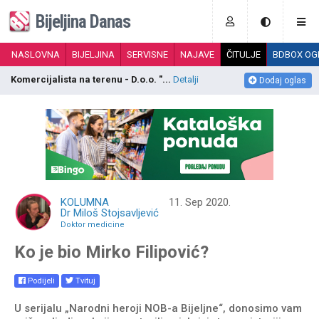
Bijeljina Danas
NASLOVNA
BIJELJINA
SERVISNE
NAJAVE
ČITULJE
BDBOX OG
Komercijalista na terenu - D.o.o. "...
Detalji
Š
Dodaj oglas
KOLUMNA
11. Sep 2020.
Dr Miloš Stojsavljević
Doktor medicine
Ko je bio Mirko Filipović?
Podijeli
Tvituj
U serijalu „Narodni heroji NOB-a Bijeljne“, donosimo vam