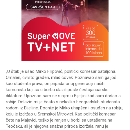
„U štab je ušao Mirko Filipović, politički komesar bataljona.
Omalen, čvrsto građen, mlad čovek. Poznavao sam ga još
kao studenta prava; on pripada onoj generaciji naših
komunista koji su u borbu ulazili posle šestojanuarske
diktature. Upoznao sam se s njim u Bijeljini kad sam došao s
robije. Dolazio mi je često s nekoliko beogradskih studenata
rodom iz Bijeljine. Docnije je Mirko uhapšen i osuđen na robiju,
koju je izdržao u Sremskoj Mitrovici. Kao politički komesar
čete na Majevici, teško je ranjen u borbi sa ustašama na
Teočaku, ali je njegova snažna priroda izdržala, ranu je