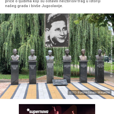
priče o ljudima koji su ostavili neizbrisiv trag u istoriji
našeg grada i bivše Jugoslavije.
FOTO: Bijeljina Danas / Wikipedia