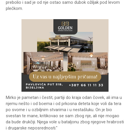
prebolio i sad je od nje ostao samo dubok ožiljak pod levom
plećkom.
Mirko je pametan i čestit, partiji do kraja odan čovek, ali ima u
njemu nešto i od boema i od prkosna deteta koje voli da tera
po svome i u ozbiljnim stvarima i u nestašluku. On je bio
svestan te mane, kritikovao se sam zbog nje, ali nije mogao
da bude drukčiji. Njega vole u bataljonu zbog njegove hrabrosti
i drugarske neposrednosti."