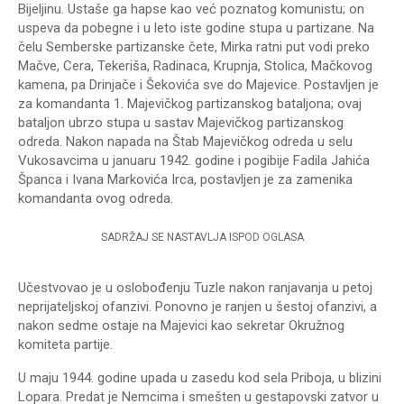
Bijeljinu. Ustaše ga hapse kao već poznatog komunistu; on
uspeva da pobegne i u leto iste godine stupa u partizane. Na
čelu Semberske partizanske čete, Mirka ratni put vodi preko
Mačve, Cera, Tekeriša, Radinaca, Krupnja, Stolica, Mačkovog
kamena, pa Drinjače i Šekovića sve do Majevice. Postavljen je
za komandanta 1. Majevičkog partizanskog bataljona; ovaj
bataljon ubrzo stupa u sastav Majevičkog partizanskog
odreda. Nakon napada na Štab Majevičkog odreda u selu
Vukosavcima u januaru 1942. godine i pogibije Fadila Jahića
Španca i Ivana Markovića Irca, postavljen je za zamenika
komandanta ovog odreda.
SADRŽAJ SE NASTAVLJA ISPOD OGLASA
Učestvovao je u oslobođenju Tuzle nakon ranjavanja u petoj
neprijateljskoj ofanzivi. Ponovno je ranjen u šestoj ofanzivi, a
nakon sedme ostaje na Majevici kao sekretar Okružnog
komiteta partije.
U maju 1944. godine upada u zasedu kod sela Priboja, u blizini
Lopara. Predat je Nemcima i smešten u gestapovski zatvor u