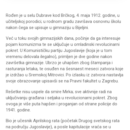
Rođen je u selu Dubrave kod Brčkog, 4. maja 1912. godine, u
učiteljskoj porodici; u rodnom gradu završava osnovnu školu
nakon čega se upisuje u gimnaziju u Bijeljini.
Već u toku svojih gimnazijskih dana, počinje da ga interesuje
pojam komunizma te se uključuje u omladinski revolucinarni
pokret. U Komunističku partiju Jugoslavije (koja je u tom
vremenu delovala ilegalno), primljen je dve godine nakon
završetka gimnazije. Ubrzo je uhapšen zbog štampanja i
rasturanja letaka, te osuđen na šesnaest meseci zatvora koje
je izdržao u Sremskoj Mitrovici. Po izlasku iz zatvora nastavlja
svoje obrazovanje upisavši se na Pravni fakultet u Zagrebu.
Rešetke nisu uspele da smire Mirka; sve aktivnije radi na
uključivanju građana i seljaka u revolucionarni pokret. Zbog
ovoga je više puta hapšen i proganjan od strane policije do
1941. godine.
Bio je učesnik Aprilskog rata (početak Drugog svetskog rata
na području Jugoslavije), a posle kapitulacije vraća se u