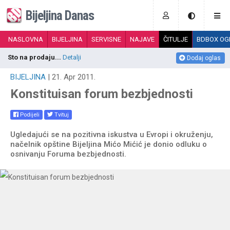
Bijeljina Danas
NASLOVNA
BIJELJINA
SERVISNE
NAJAVE
ČITULJE
BDBOX OG
Sto na prodaju...
Detalji
M
Dodaj oglas
BIJELJINA
| 21. Apr 2011.
Konstituisan forum bezbjednosti
Podijeli
Tvituj
Ugledajući se na pozitivna iskustva u Evropi i okruženju,
načelnik opštine Bijeljina Mićo Mićić je donio odluku o
osnivanju Foruma bezbjednosti.