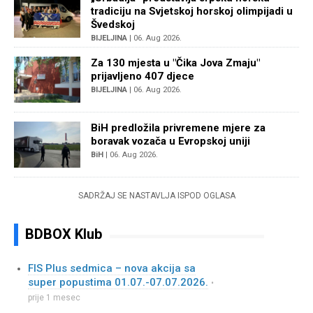
tradiciju na Svjetskoj horskoj olimpijadi u
Švedskoj
BIJELJINA
| 06. Aug 2026.
Za 130 mjesta u "Čika Jova Zmaju"
prijavljeno 407 djece
BIJELJINA
| 06. Aug 2026.
BiH predložila privremene mjere za
boravak vozača u Evropskoj uniji
BiH
| 06. Aug 2026.
SADRŽAJ SE NASTAVLJA ISPOD OGLASA
BDBOX Klub
FIS Plus sedmica – nova akcija sa
super popustima 01.07.-07.07.2026.
•
prije 1 mesec