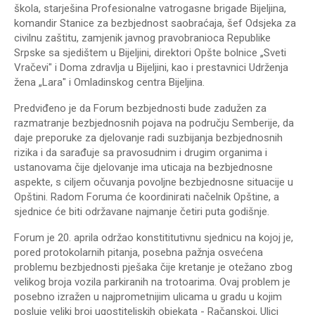
škola, starješina Profesionalne vatrogasne brigade Bijeljina,
komandir Stanice za bezbjednost saobraćaja, šef Odsjeka za
civilnu zaštitu, zamjenik javnog pravobranioca Republike
Srpske sa sjedištem u Bijeljini, direktori Opšte bolnice „Sveti
Vračevi" i Doma zdravlja u Bijeljini, kao i prestavnici Udrženja
žena „Lara" i Omladinskog centra Bijeljina.
Predviđeno je da Forum bezbjednosti bude zadužen za
razmatranje bezbjednosnih pojava na području Semberije, da
daje preporuke za djelovanje radi suzbijanja bezbjednosnih
rizika i da sarađuje sa pravosudnim i drugim organima i
ustanovama čije djelovanje ima uticaja na bezbjednosne
aspekte, s ciljem očuvanja povoljne bezbjednosne situacije u
Opštini. Radom Foruma će koordinirati načelnik Opštine, a
sjednice će biti održavane najmanje četiri puta godišnje.
Forum je 20. aprila održao konstititutivnu sjednicu na kojoj je,
pored protokolarnih pitanja, posebna pažnja osvećena
problemu bezbjednosti pješaka čije kretanje je otežano zbog
velikog broja vozila parkiranih na trotoarima. Ovaj problem je
posebno izražen u najprometnijim ulicama u gradu u kojim
posluje veliki broj ugostiteljskih objekata - Račanskoj, Ulici