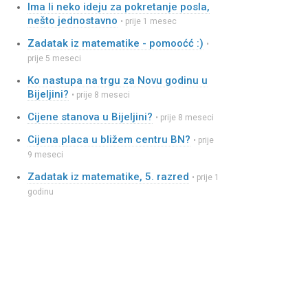
Ima li neko ideju za pokretanje posla,
nešto jednostavno
• prije 1 mesec
Zadatak iz matematike - pomooćć :)
•
prije 5 meseci
Ko nastupa na trgu za Novu godinu u
Bijeljini?
• prije 8 meseci
Cijene stanova u Bijeljini?
• prije 8 meseci
Cijena placa u bližem centru BN?
• prije
9 meseci
Zadatak iz matematike, 5. razred
• prije 1
godinu