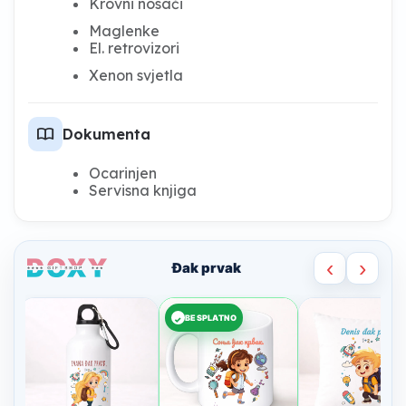
Krovni nosači
Maglenke
El. retrovizori
Xenon svjetla
import_contacts
Dokumenta
Ocarinjen
Servisna knjiga