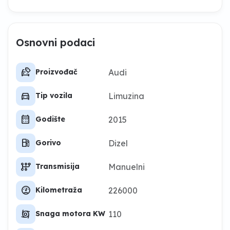
Osnovni podaci
car_tag
Audi
Proizvođač
directions_car
Limuzina
Tip vozila
calendar_month
2015
Godište
local_gas_station
Dizel
Gorivo
auto_transmission
Manuelni
Transmisija
swap_driving_apps_wheel
226000
Kilometraža
cyclone
110
Snaga motora KW