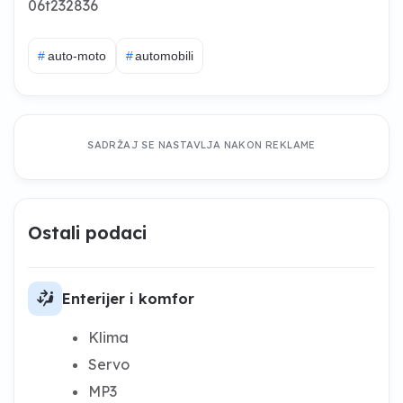
06t232836
#
auto-moto
#
automobili
SADRŽAJ SE NASTAVLJA NAKON REKLAME
Ostali podaci
car_fan_mid_low_right
Enterijer i komfor
Klima
Servo
MP3