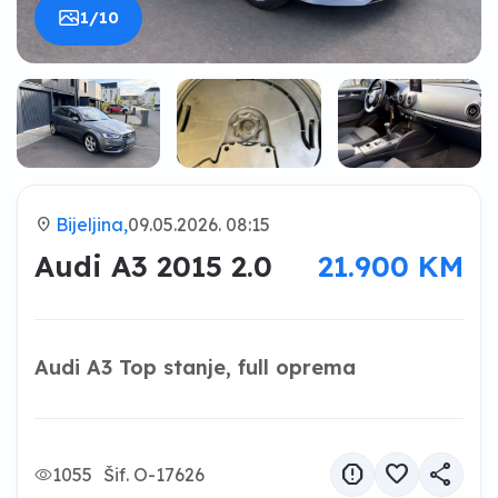
1/10
location_on
Bijeljina,
09.05.2026. 08:15
Audi A3 2015 2.0
21.900 KM
Audi A3 Top stanje, full oprema
report
favorite
share
1055
Šif. O-17626