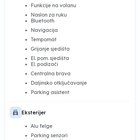
Funkcije na volanu
Naslon za ruku
Bluetooth
Navigacija
Tempomat
Grijanje sjedišta
El. pom. sjedišta
El. podizači
Centralna brava
Daljinsko otključavanje
Parking asistent
local_car_wash
Eksterijer
Alu felge
Parking senzori