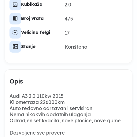
closed_caption
2.0
Kubikaža
split_scene_left
4/5
Broj vrata
filter_tilt_shift
17
Veličina felgi
fact_check
Korišteno
Stanje
Opis
Audi A3 2.0 110kw 2015
Kilometraza 226000km
Auto redovno odrzavan i servisiran.
Nema nikakvih dodatnih ulaganja
Odradjen set kvacila, nove plocice, nove gume
Dozvoljene sve provere