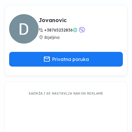
Jovanovic
phone_in_talk
verified
+38765232836
location_on
Bijeljina
mail
Privatna poruka
SADRŽAJ SE NASTAVLJA NAKON REKLAME