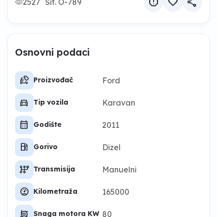
report
favorite
share
2527
Šif. O-789
Osnovni podaci
car_tag
Ford
Proizvođač
directions_car
Karavan
Tip vozila
calendar_month
2011
Godište
local_gas_station
Dizel
Gorivo
auto_transmission
Manuelni
Transmisija
swap_driving_apps_wheel
165000
Kilometraža
cyclone
80
Snaga motora KW