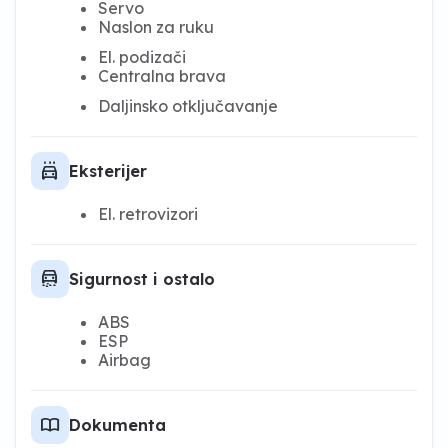
Servo
Naslon za ruku
El. podizači
Centralna brava
Daljinsko otključavanje
local_car_wash
Eksterijer
El. retrovizori
unpaved_road
Sigurnost i ostalo
ABS
ESP
Airbag
import_contacts
Dokumenta