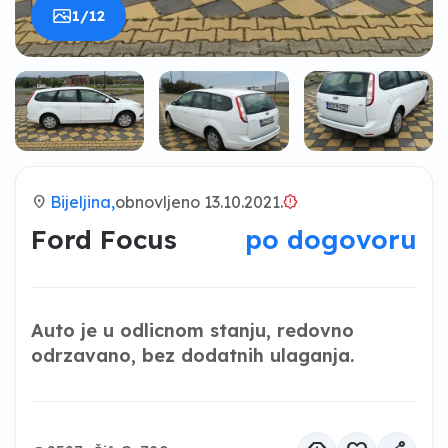
1/12
location_on
Bijeljina,
obnovljeno 13.10.2021.
brightness_alert
Ford Focus
po dogovoru
Auto je u odlicnom stanju, redovno
odrzavano, bez dodatnih ulaganja.