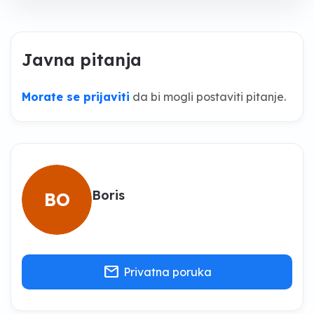
Javna pitanja
Morate se prijaviti
da bi mogli postaviti pitanje.
Boris
BO
mail
Privatna poruka