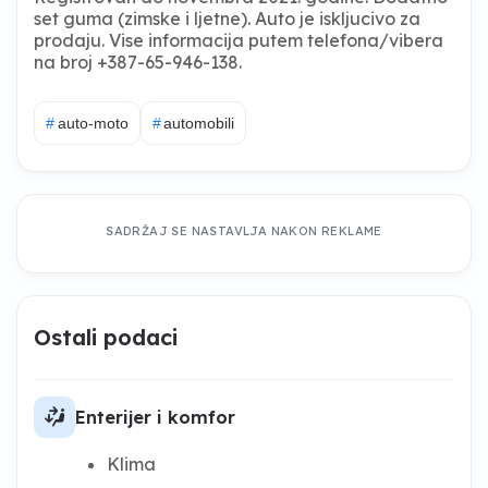
set guma (zimske i ljetne). Auto je iskljucivo za
prodaju. Vise informacija putem telefona/vibera
na broj +387-65-946-138.
#
auto-moto
#
automobili
SADRŽAJ SE NASTAVLJA NAKON REKLAME
Ostali podaci
car_fan_mid_low_right
Enterijer i komfor
Klima