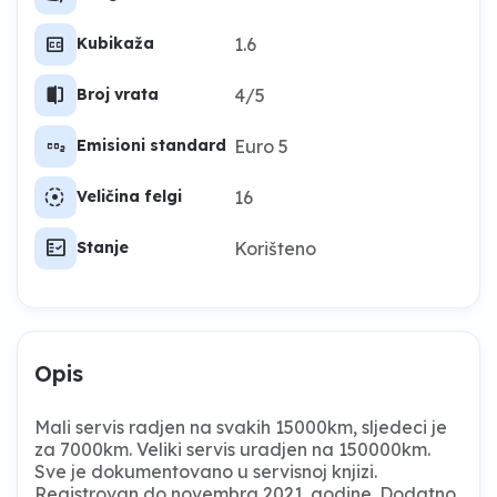
closed_caption
1.6
Kubikaža
split_scene_left
4/5
Broj vrata
co2
Euro 5
Emisioni standard
filter_tilt_shift
16
Veličina felgi
fact_check
Korišteno
Stanje
Opis
Mali servis radjen na svakih 15000km, sljedeci je
za 7000km. Veliki servis uradjen na 150000km.
Sve je dokumentovano u servisnoj knjizi.
Registrovan do novembra 2021. godine. Dodatno