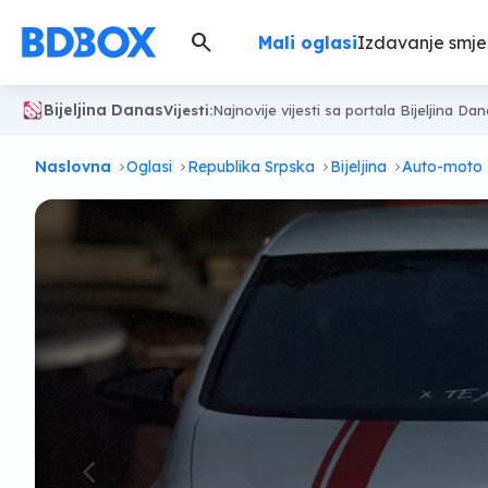
search
Mali oglasi
Izdavanje smje
Bijeljina Danas
Vijesti:
Najnovije vijesti sa portala Bijeljina Da
Naslovna
Oglasi
Republika Srpska
Bijeljina
Auto-moto