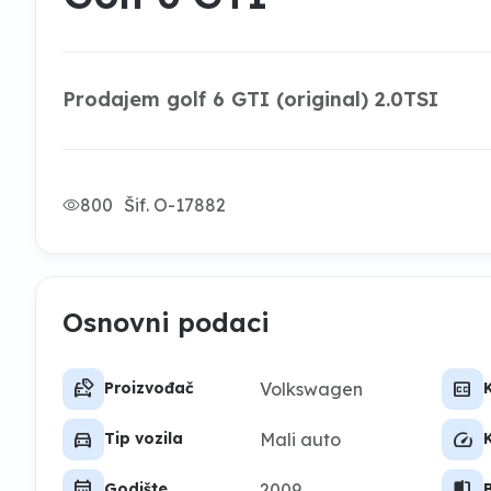
Prodajem golf 6 GTI (original) 2.0TSI
800
Šif. O-17882
Osnovni podaci
car_tag
closed_caption
Volkswagen
Proizvođač
directions_car
speed
Mali auto
Tip vozila
calendar_month
split_scene_left
2009
Godište