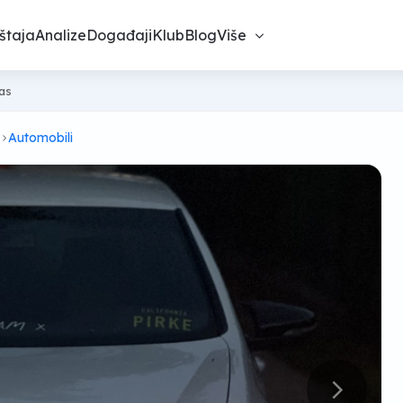
štaja
Analize
Događaji
Klub
Blog
Više
nas
Automobili