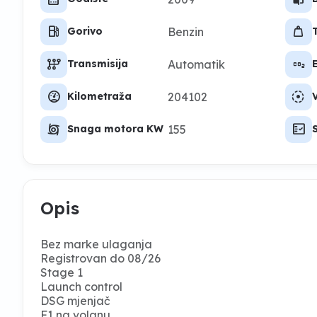
local_gas_station
weight
Benzin
Gorivo
auto_transmission
co2
Automatik
Transmisija
swap_driving_apps_wheel
filter_tilt_shift
204102
Kilometraža
V
cyclone
fact_check
155
Snaga motora KW
Opis
Bez marke ulaganja
Registrovan do 08/26
Stage 1
Launch control
DSG mjenjač
F1 na volanu