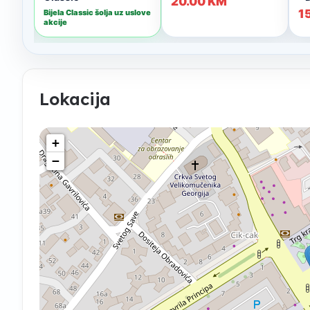
Lokacija
+
−