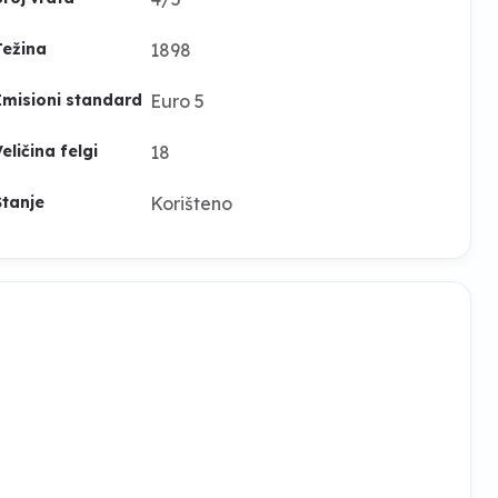
1898
Težina
Euro 5
Emisioni standard
18
eličina felgi
Korišteno
Stanje