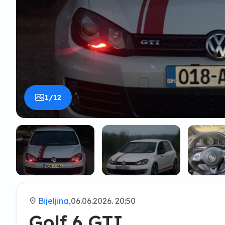
1/12
location_on
Bijeljina,
06.06.2026. 20:50
Golf 6 GTI