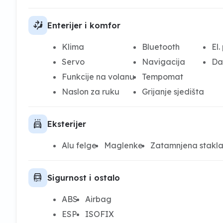
car_fan_mid_low_right
Enterijer i komfor
Klima
Bluetooth
El.
Servo
Navigacija
Da
Funkcije na volanu
Tempomat
Naslon za ruku
Grijanje sjedišta
local_car_wash
Eksterijer
Alu felge
Maglenke
Zatamnjena stakl
unpaved_road
Sigurnost i ostalo
ABS
Airbag
ESP
ISOFIX