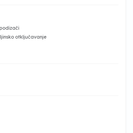
 podizači
ljinsko otključavanje
a