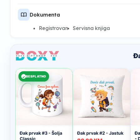
import_contacts
Dokumenta
Registrovan
Servisna knjiga