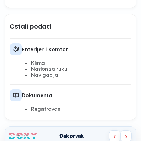
Ostali podaci
car_fan_mid_low_right
Enterijer i komfor
Klima
Naslon za ruku
Navigacija
import_contacts
Dokumenta
Registrovan