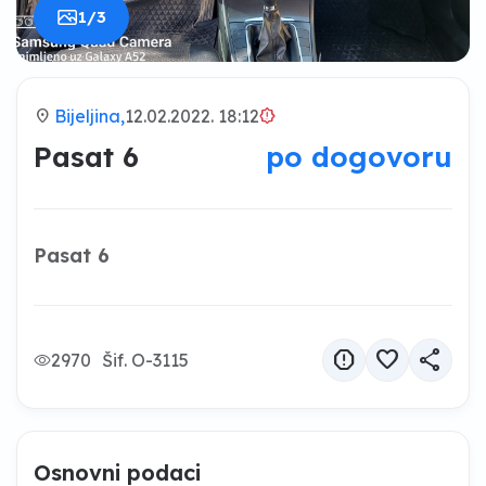
1/3
location_on
Bijeljina,
12.02.2022. 18:12
brightness_alert
Pasat 6
po dogovoru
Pasat 6
report
favorite
share
2970
Šif. O-3115
Osnovni podaci