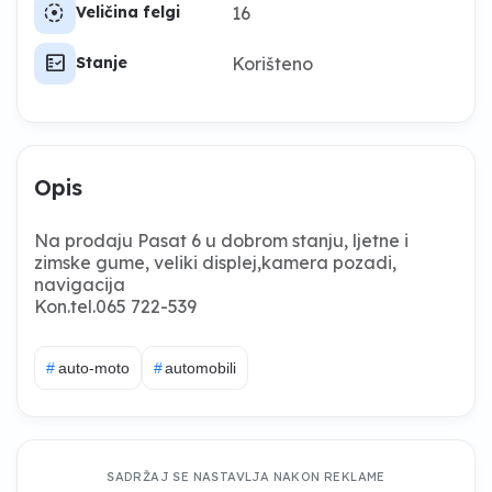
filter_tilt_shift
16
Veličina felgi
fact_check
Korišteno
Stanje
Opis
Na prodaju Pasat 6 u dobrom stanju, ljetne i
zimske gume, veliki displej,kamera pozadi,
navigacija
Kon.tel.065 722-539
#
auto-moto
#
automobili
SADRŽAJ SE NASTAVLJA NAKON REKLAME