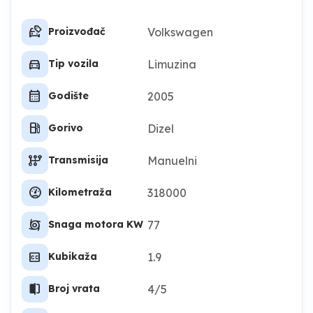
car_tag
Volkswagen
Proizvođač
directions_car
Limuzina
Tip vozila
calendar_month
2005
Godište
local_gas_station
Dizel
Gorivo
auto_transmission
Manuelni
Transmisija
swap_driving_apps_wheel
318000
Kilometraža
cyclone
77
Snaga motora KW
closed_caption
1.9
Kubikaža
split_scene_left
4/5
Broj vrata