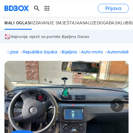
search
apps
Prijava
MALI OGLASI
IZDAVANJE SMJEŠTAJA
ANALIZE
DOGAĐAJI
KLUB
B
Najnovije vijesti sa portala Bijeljina Danas
a
Oglasi
Republika Srpska
Bijeljina
Auto-moto
Automobili