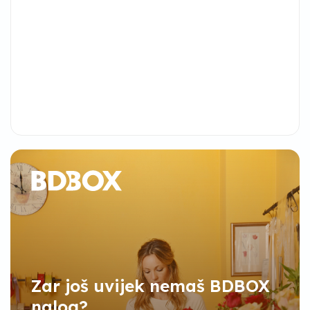
Zar još uvijek nemaš BDBOX
nalog?