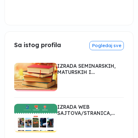
Sa istog profila
Pogledaj sve
IZRADA SEMINARSKIH,
MATURSKIH I
DIPLOMSKIH RADOVA
IZRADA WEB
SAJTOVA/STRANICA,
ESHOP- ECOMMERCE,
PORTALI