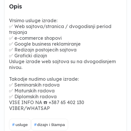
Opis
Vrsimo usluge izrade:
✅ Web sajtova/stranica / dvogodisnji period
trajanja
✅ e-commerce shopovi
✅ Google business reklamiranje
✅ Redizajn postojecih sajtova
✅ Graficki dizajn
Usluge izrade web sajtova su na dvogodisnjem
nivou.
Takodje nudimo usluge izrade:
✅ Seminarskih radova
✅ Maturskih radova
✅ Diplomskih radova
VISE INFO NA ☎️ +387 65 402 130
VIBER/WHATSAP
#
usluge
#
dizajn i štampa