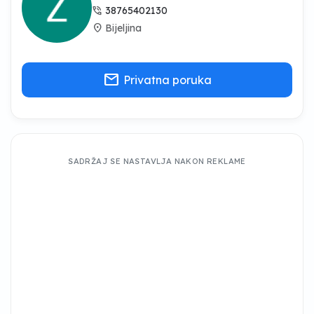
phone_in_talk
38765402130
location_on
Bijeljina
mail
Privatna poruka
SADRŽAJ SE NASTAVLJA NAKON REKLAME