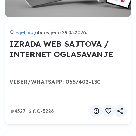
location_on
Bijeljina,
obnovljeno 29.03.2026.
IZRADA WEB SAJTOVA /
INTERNET OGLASAVANJE
VIBER/WHATSAPP: 065/402-130
report
favorite
share
4527
Šif. O-5226