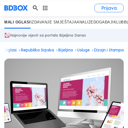
search
apps
Prijava
MALI OGLASI
IZDAVANJE SMJEŠTAJA
ANALIZE
DOGAĐAJI
KLUB
B
Najnovije vijesti sa portala Bijeljina Danas
a
Oglasi
Republika Srpska
Bijeljina
Usluge
Dizajn i štampa