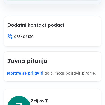
Dodatni kontakt podaci
phone_in_talk
065402130
Javna pitanja
Morate se prijaviti
da bi mogli postaviti pitanje.
Zeljko T