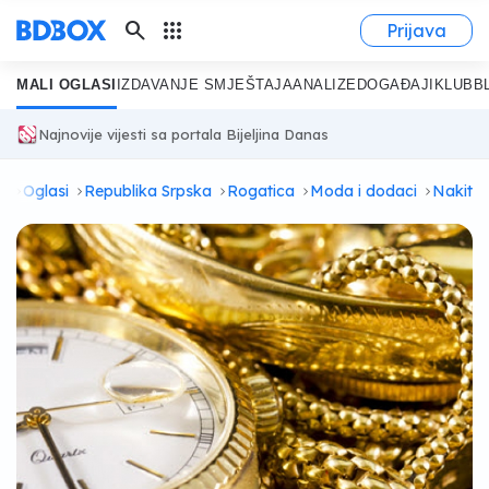
search
apps
Prijava
MALI OGLASI
IZDAVANJE SMJEŠTAJA
ANALIZE
DOGAĐAJI
KLUB
B
Najnovije vijesti sa portala Bijeljina Danas
a
Oglasi
Republika Srpska
Rogatica
Moda i dodaci
Nakit