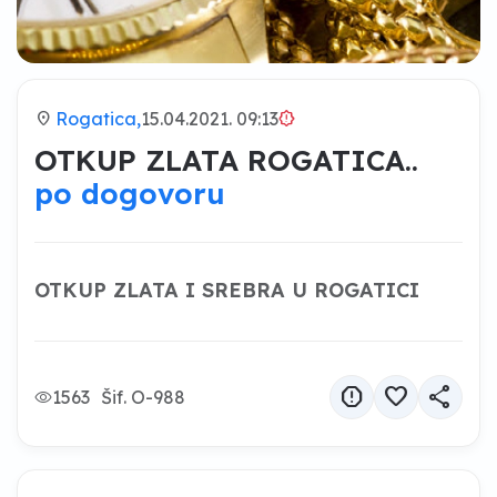
location_on
Rogatica,
15.04.2021. 09:13
brightness_alert
OTKUP ZLATA ROGATICA..
po dogovoru
OTKUP ZLATA I SREBRA U ROGATICI
report
favorite
share
1563
Šif. O-988