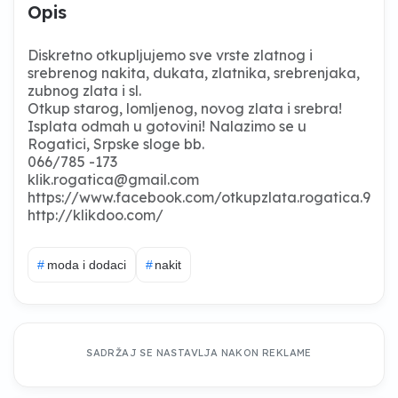
Opis
Diskretno otkupljujemo sve vrste zlatnog i
srebrenog nakita, dukata, zlatnika, srebrenjaka,
zubnog zlata i sl.
Otkup starog, lomljenog, novog zlata i srebra!
Isplata odmah u gotovini! Nalazimo se u
Rogatici, Srpske sloge bb.
066/785 -173
klik.rogatica@gmail.com
https://www.facebook.com/otkupzlata.rogatica.9
http://klikdoo.com/
#
moda i dodaci
#
nakit
SADRŽAJ SE NASTAVLJA NAKON REKLAME