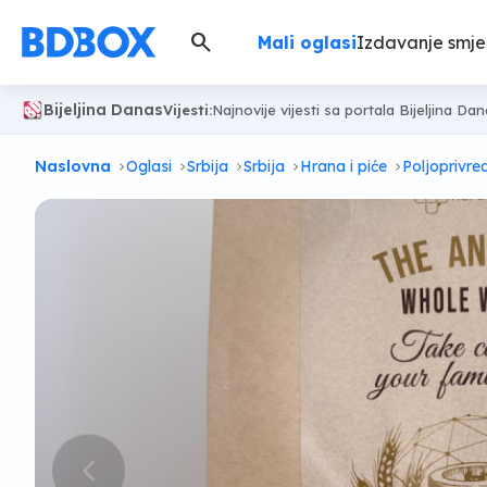
search
Mali oglasi
Izdavanje smje
Bijeljina Danas
Vijesti:
Najnovije vijesti sa portala Bijeljina Da
Naslovna
Oglasi
Srbija
Srbija
Hrana i piće
Poljoprivre