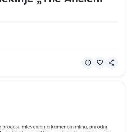
report
favorite
share
rom procesu mlevenja na kamenom mlinu, prirodni