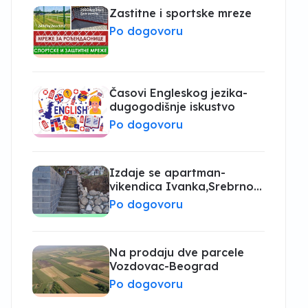
Zastitne i sportske mreze
Po dogovoru
Časovi Engleskog jezika-
dugogodišnje iskustvo
Po dogovoru
Izdaje se apartman-
vikendica Ivanka,Srebrno
jezero
Po dogovoru
Na prodaju dve parcele
Vozdovac-Beograd
Po dogovoru