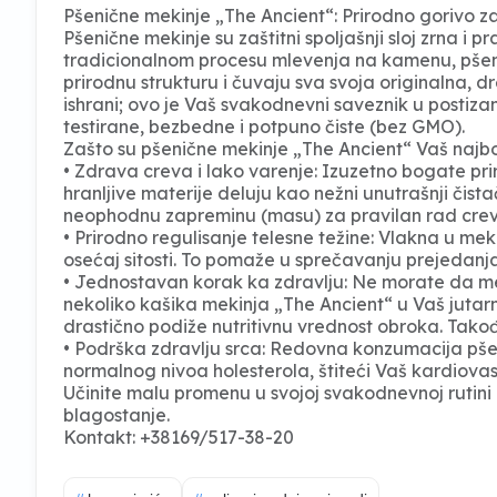
Pšenične mekinje „The Ancient“: Prirodno gorivo z
Pšenične mekinje su zaštitni spoljašnji sloj zrna i p
tradicionalnom procesu mlevenja na kamenu, pšen
prirodnu strukturu i čuvaju sva svoja originalna,
ishrani; ovo je Vaš svakodnevni saveznik u postiz
testirane, bezbedne i potpuno čiste (bez GMO).
Zašto su pšenične mekinje „The Ancient“ Vaš najbol
• Zdrava creva i lako varenje: Izuzetno bogate pri
hranljive materije deluju kao nežni unutrašnji čis
neophodnu zapreminu (masu) za pravilan rad crev
• Prirodno regulisanje telesne težine: Vlakna u m
osećaj sitosti. To pomaže u sprečavanju prejedan
• Jednostavan korak ka zdravlju: Ne morate da m
nekoliko kašika mekinja „The Ancient“ u Vaš jutarn
drastično podiže nutritivnu vrednost obroka. Tako
• Podrška zdravlju srca: Redovna konzumacija pš
normalnog nivoa holesterola, štiteći Vaš kardiovas
Učinite malu promenu u svojoj svakodnevnoj rutini
blagostanje.
Kontakt: +38169/517-38-20