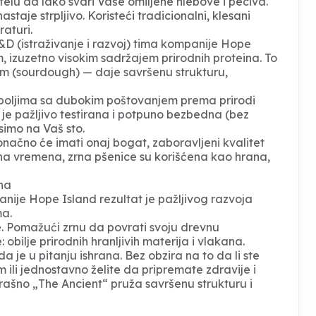
elu da lako svari Vaše omiljene hlebove i peciva.
taje strpljivo. Koristeći tradicionalni, klesani
raturi.
&D (istraživanje i razvoj) tima kompanije Hope
m, izuzetno visokim sadržajem prirodnih proteina. To
 (sourdough) — daje savršenu strukturu,
 poljima sa dubokim poštovanjem prema prirodi
a je pažljivo testirana i potpuno bezbedna (bez
imo na Vaš sto.
načno će imati onaj bogat, zaboravljeni kvalitet
vna vremena, zrna pšenice su korišćena kao hrana,
na
nije Hope Island rezultat je pažljivog razvoja
ma.
 Pomažući zrnu da povrati svoju drevnu
obilje prirodnih hranljivih materija i vlakana.
 je u pitanju ishrana. Bez obzira na to da li ste
 ili jednostavno želite da pripremate zdravije i
ašno „The Ancient“ pruža savršenu strukturu i