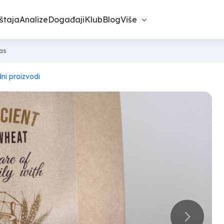
štaja
Analize
Događaji
Klub
Blog
Više
nas
dni proizvodi