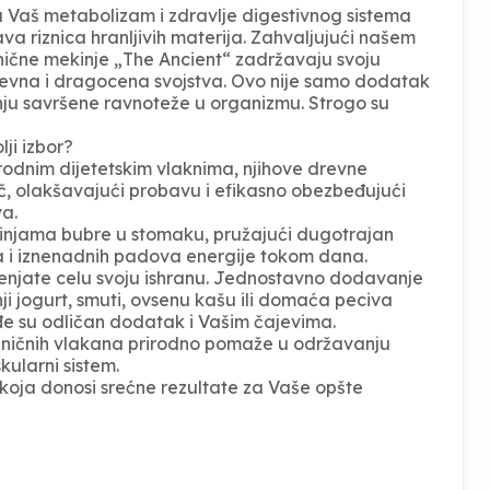
a Vaš metabolizam i zdravlje digestivnog sistema
rava riznica hranljivih materija. Zahvaljujući našem
ične mekinje „The Ancient“ zadržavaju svoju
 drevna i dragocena svojstva. Ovo nije samo dodatak
anju savršene ravnoteže u organizmu. Strogo su
ji izbor?
rodnim dijetetskim vlaknima, njihove drevne
tač, olakšavajući probavu i efikasno obezbeđujući
a.
ekinjama bubre u stomaku, pružajući dugotrajan
ja i iznenadnih padova energije tokom dana.
enjate celu svoju ishranu. Jednostavno dodavanje
ji jogurt, smuti, ovsenu kašu ili domaća peciva
đe su odličan dodatak i Vašim čajevima.
eničnih vlakana prirodno pomaže u održavanju
kularni sistem.
 koja donosi srećne rezultate za Vaše opšte