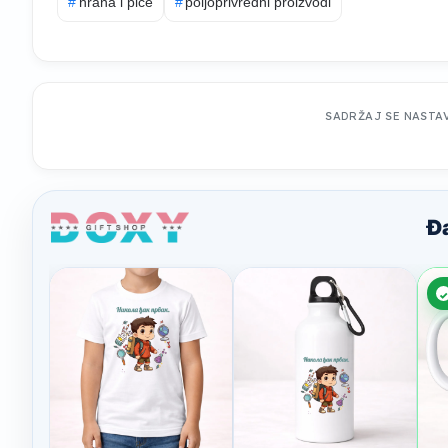
#
hrana i piće
#
poljoprivredni proizvodi
SADRŽAJ SE NASTA