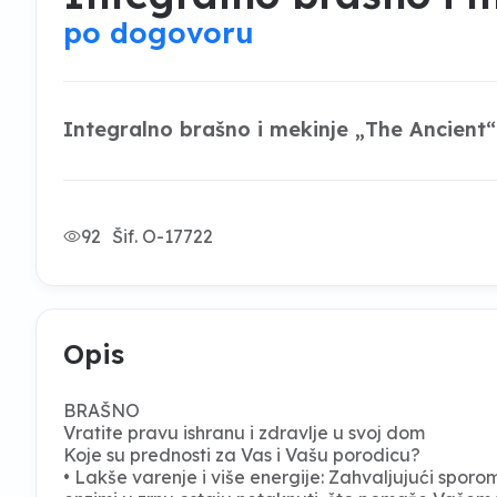
po dogovoru
Integralno brašno i mekinje „The Ancient“
92
Šif. O-17722
Opis
BRAŠNO
Vratite pravu ishranu i zdravlje u svoj dom
Koje su prednosti za Vas i Vašu porodicu?
• Lakše varenje i više energije: Zahvaljujući spo