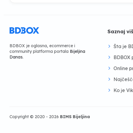
Saznaj vi
BDBOX je oglasna, ecommerce i
Šta je 
community platforma portala
Bijeljina
BDBOX p
Danas
.
Online 
Najčešć
Ko je Vi
Copyright © 2020 - 2026
BIMS Bijeljina