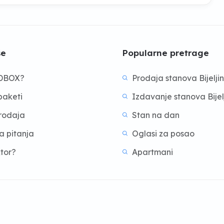
še
Popularne pretrage
BDBOX?
Prodaja stanova Bijelji
aketi
Izdavanje stanova Bijel
prodaja
Stan na dan
a pitanja
Oglasi za posao
ktor?
Apartmani