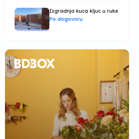
Izgradnja kuca kljuc u ruke
Po dogovoru