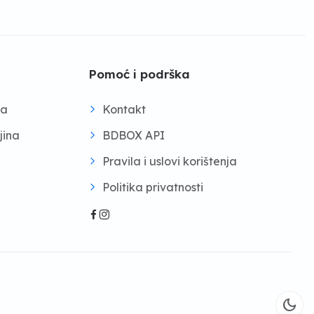
Pomoć i podrška
na
Kontakt
jina
BDBOX API
Pravila i uslovi korištenja
Politika privatnosti
dark_mode