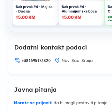
Dodatni kontakt podaci
phone_in_talk
location_on
+381695173820
Novi Sad, Srbija
Javna pitanja
Morate se prijaviti
da bi mogli postaviti pitanje.