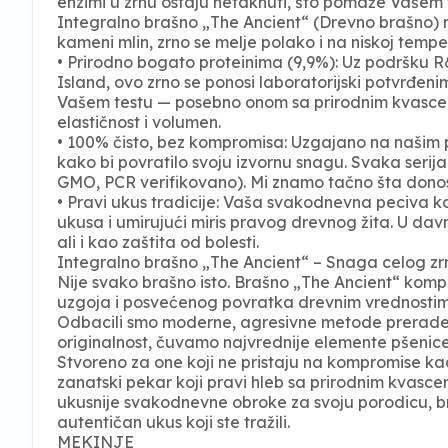
enzimi u zrnu ostaju netaknuti, što pomaže Vašem t
Integralno brašno „The Ancient“ (Drevno brašno) nas
kameni mlin, zrno se melje polako i na niskoj tempe
• Prirodno bogato proteinima (9,9%): Uz podršku R
Island, ovo zrno se ponosi laboratorijski potvrđeni
Vašem testu — posebno onom sa prirodnim kvascem
elastičnost i volumen.
• 100% čisto, bez kompromisa: Uzgajano na našim
kako bi povratilo svoju izvornu snagu. Svaka serij
GMO, PCR verifikovano). Mi znamo tačno šta donos
• Pravi ukus tradicije: Vaša svakodnevna peciva ko
ukusa i umirujući miris pravog drevnog žita. U da
ali i kao zaštita od bolesti.
Integralno brašno „The Ancient“ – Snaga celog zr
Nije svako brašno isto. Brašno „The Ancient“ kompa
uzgoja i posvećenog povratka drevnim vrednosti
Odbacili smo moderne, agresivne metode prerade.
originalnost, čuvamo najvrednije elemente pšenice: 
Stvoreno za one koji ne pristaju na kompromise kada
zanatski pekar koji pravi hleb sa prirodnim kvascem
ukusnije svakodnevne obroke za svoju porodicu, br
autentičan ukus koji ste tražili.
MEKINJE