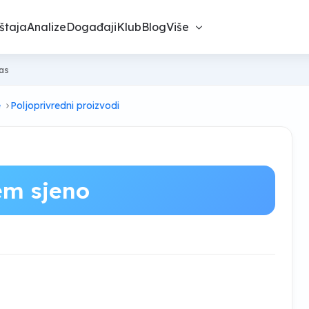
štaja
Analize
Događaji
Klub
Blog
Više
nas
e
Poljoprivredni proizvodi
em sjeno