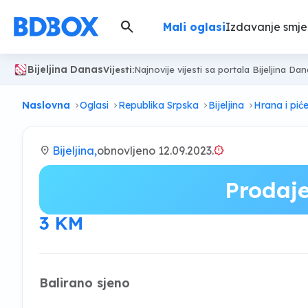
search
Mali oglasi
Izdavanje smje
Bijeljina Danas
Vijesti:
Najnovije vijesti sa portala Bijeljina Da
Naslovna
Oglasi
Republika Srpska
Bijeljina
Hrana i pić
location_on
Bijeljina,
obnovljeno 12.09.2023.
brightness_alert
Prodaj
3 KM
Balirano sjeno