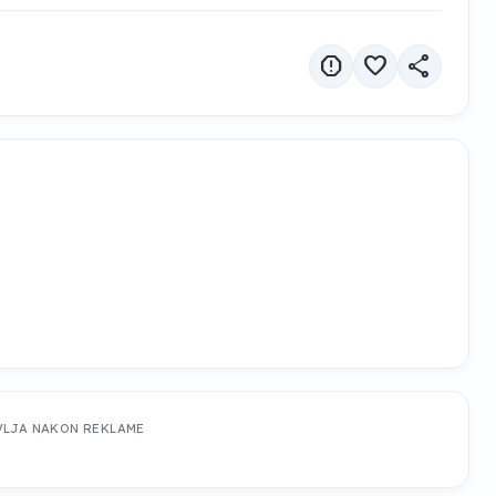
report
favorite
share
VLJA NAKON REKLAME