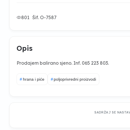
801
Šif. O-7587
Opis
Prodajem balirano sjeno. Inf. 065 223 803.
#
hrana i piće
#
poljoprivredni proizvodi
SADRŽAJ SE NASTA