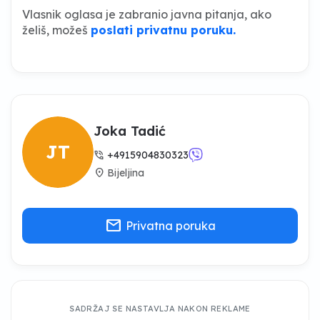
Vlasnik oglasa je zabranio javna pitanja, ako
želiš, možeš
poslati privatnu poruku.
Joka Tadić
JT
phone_in_talk
+4915904830323
location_on
Bijeljina
mail
Privatna poruka
SADRŽAJ SE NASTAVLJA NAKON REKLAME