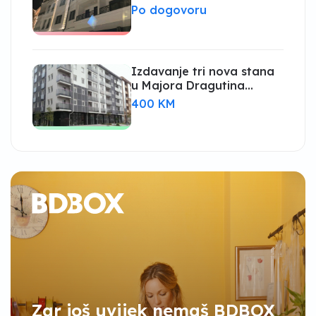
PRVO USELJENJE,
Po dogovoru
NOVOGRADNJA
Izdavanje tri nova stana
u Majora Dragutina
Gavrilovića, Bijeljina
400 KM
Zar još uvijek nemaš BDBOX