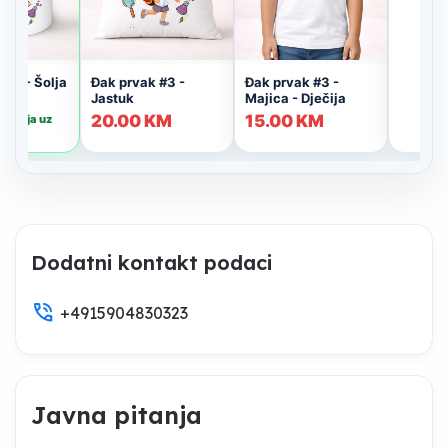
Dodatni kontakt podaci
phone_in_talk
+4915904830323
Javna pitanja