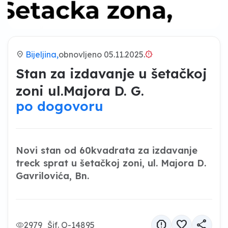
location_on
Bijeljina,
obnovljeno 05.11.2025.
brightness_alert
Stan za izdavanje u šetačkoj
zoni ul.Majora D. G.
po dogovoru
Novi stan od 60kvadrata za izdavanje
treck sprat u šetačkoj zoni, ul. Majora D.
Gavrilovića, Bn.
report
favorite
share
2979
Šif. O-14895