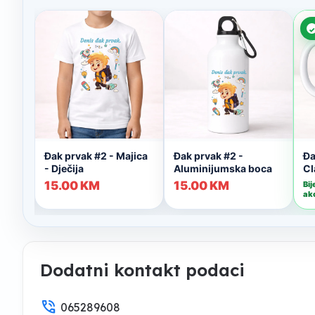
Dodatni kontakt podaci
phone_in_talk
065289608