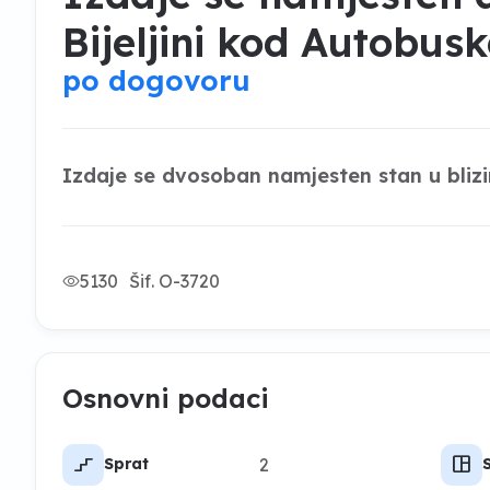
Bijeljini kod Autobusk
po dogovoru
Izdaje se dvosoban namjesten stan u blizi
5130
Šif. O-3720
Osnovni podaci
stairs_2
space_dashboard
2
Sprat