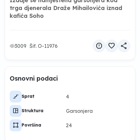
Izdaje se namještena garsonjera kod
trga djenerala Draže Mihailovića iznad
kafića Soho
report
favorite
share
3009
Šif. O-11976
Osnovni podaci
stairs_2
4
Sprat
space_dashboard
Garsonjera
Struktura
activity_zone
24
Površina