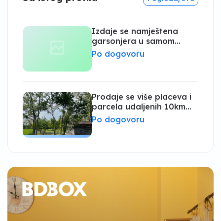
Izdaje se namještena
garsonjera u samom
centru grada kod Robne
Po dogovoru
kuće Emporium
Prodaje se više placeva i
parcela udaljenih 10km
od centra Bijeljine
Po dogovoru