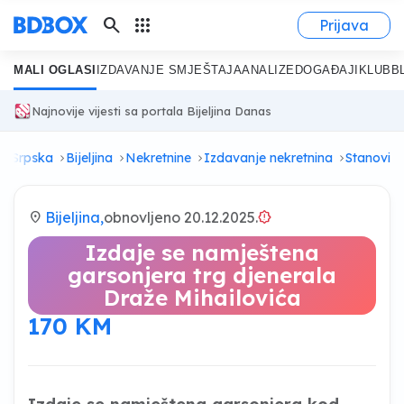
search
apps
Prijava
MALI OGLASI
IZDAVANJE SMJEŠTAJA
ANALIZE
DOGAĐAJI
KLUB
B
Najnovije vijesti sa portala Bijeljina Danas
ka Srpska
Bijeljina
Nekretnine
Izdavanje nekretnina
Stanovi
location_on
Bijeljina,
obnovljeno 20.12.2025.
brightness_alert
Izdaje se namještena
garsonjera trg djenerala
Draže Mihailovića
170 KM