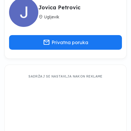
Jovica Petrovic
location_on
Ugljevik
mail
Privatna poruka
SADRŽAJ SE NASTAVLJA NAKON REKLAME