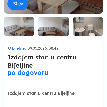
1/8
location_on
Bijeljina,
09.05.2026. 08:42
Izdajem stan u centru
Bijeljine
po dogovoru
Izdajem stan u centru Bijeljine