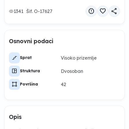
report
favorite
share
1341
Šif. O-17627
Osnovni podaci
stairs_2
Visoko prizemlje
Sprat
space_dashboard
Dvosoban
Struktura
activity_zone
42
Površina
Opis