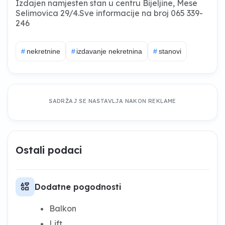
Izdajen namjesten stan u centru Bijeljine, Mese
Selimovica 29/4.Sve informacije na broj 065 339-
246
#
nekretnine
#
izdavanje nekretnina
#
stanovi
SADRŽAJ SE NASTAVLJA NAKON REKLAME
Ostali podaci
interests
Dodatne pogodnosti
Balkon
Lift