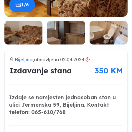
1/6
location_on
Bijeljina,
obnovljeno 02.04.2024.
brightness_alert
Izdavanje stana
350 KM
Izdaje se namjesten jednosoban stan u
ulici Jermenska 59, Bijeljina. Kontakt
telefon: 065-610/768