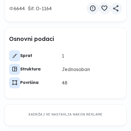
report
favorite
share
6644
Šif. O-1164
Osnovni podaci
stairs_2
1
Sprat
space_dashboard
Jednosoban
Struktura
activity_zone
48
Površina
SADRŽAJ SE NASTAVLJA NAKON REKLAME