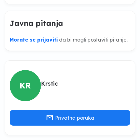
Javna pitanja
Morate se prijaviti
da bi mogli postaviti pitanje.
Krstic
KR
mail
Privatna poruka