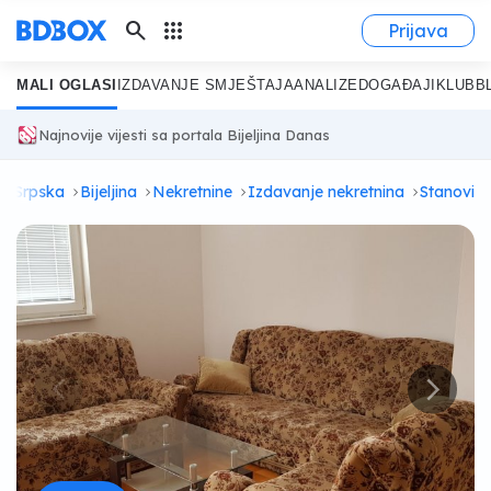
search
apps
Prijava
MALI OGLASI
IZDAVANJE SMJEŠTAJA
ANALIZE
DOGAĐAJI
KLUB
B
Najnovije vijesti sa portala Bijeljina Danas
ka Srpska
Bijeljina
Nekretnine
Izdavanje nekretnina
Stanovi