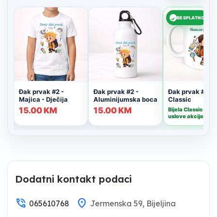
Dodatni kontakt podaci
phone_in_talk
location_on
065610768
Jermenska 59, Bijeljina