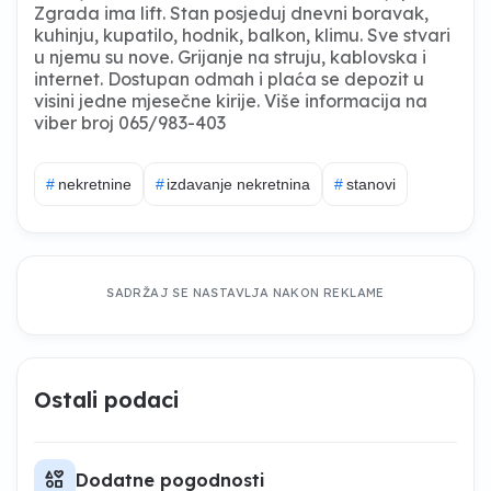
Zgrada ima lift. Stan posjeduj dnevni boravak,
kuhinju, kupatilo, hodnik, balkon, klimu. Sve stvari
u njemu su nove. Grijanje na struju, kablovska i
internet. Dostupan odmah i plaća se depozit u
visini jedne mjesečne kirije. Više informacija na
viber broj 065/983-403
#
nekretnine
#
izdavanje nekretnina
#
stanovi
SADRŽAJ SE NASTAVLJA NAKON REKLAME
Ostali podaci
interests
Dodatne pogodnosti