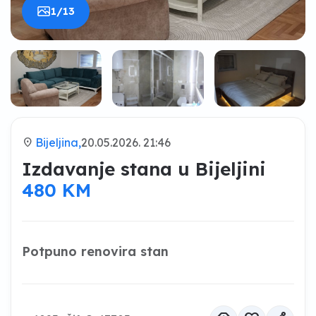
1/13
location_on
Bijeljina,
20.05.2026. 21:46
Izdavanje stana u Bijeljini
480 KM
Potpuno renovira stan