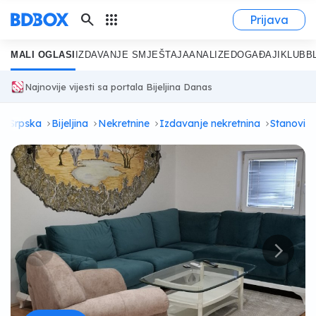
search
apps
Prijava
MALI OGLASI
IZDAVANJE SMJEŠTAJA
ANALIZE
DOGAĐAJI
KLUB
B
Najnovije vijesti sa portala Bijeljina Danas
ka Srpska
Bijeljina
Nekretnine
Izdavanje nekretnina
Stanovi