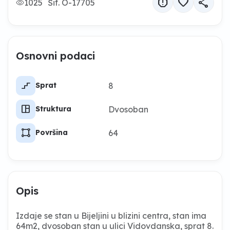
report
favorite
share
1025
Šif. O-17705
Osnovni podaci
stairs_2
8
Sprat
space_dashboard
Dvosoban
Struktura
activity_zone
64
Površina
Opis
Izdaje se stan u Bijeljini u blizini centra, stan ima
64m2, dvosoban stan u ulici Vidovdanska, sprat 8.