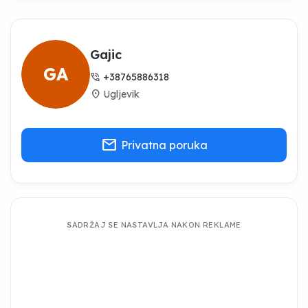
Gajic
GA
phone_in_talk
+38765886318
location_on
Ugljevik
mail
Privatna poruka
SADRŽAJ SE NASTAVLJA NAKON REKLAME