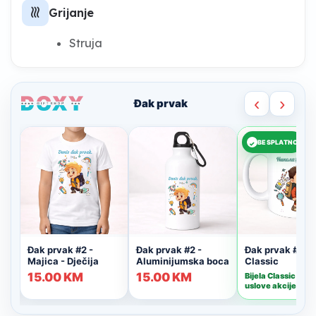
heat
Grijanje
Struja