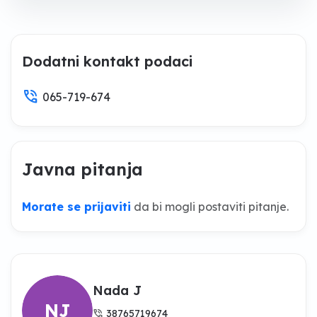
Dodatni kontakt podaci
phone_in_talk
065-719-674
Javna pitanja
Morate se prijaviti
da bi mogli postaviti pitanje.
Nada J
NJ
phone_in_talk
38765719674