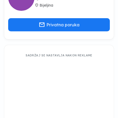
location_on
Bijeljina
mail
Privatna poruka
SADRŽAJ SE NASTAVLJA NAKON REKLAME