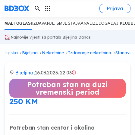
search
apps
Prijava
MALI OGLASI
IZDAVANJE SMJEŠTAJA
ANALIZE
DOGAĐAJI
KLUB
B
Najnovije vijesti sa portala Bijeljina Danas
ka Srpska
Bijeljina
Nekretnine
Izdavanje nekretnina
Stanovi
location_on
Bijeljina,
16.03.2023. 22:03
brightness_alert
Potreban stan na duzi
vremenski period
250 KM
Potreban stan centar i okolina