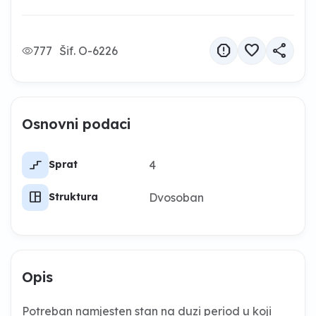
report
favorite
share
777
Šif. O-6226
Osnovni podaci
stairs_2
4
Sprat
space_dashboard
Dvosoban
Struktura
Opis
Potreban namjesten stan na duzi period u koji