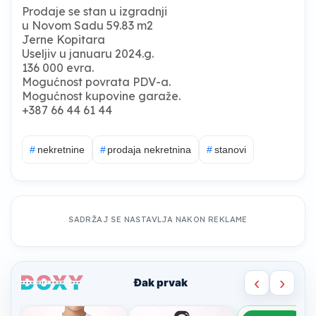
Prodaje se stan u izgradnji
u Novom Sadu 59.83 m2
Jerne Kopitara
Useljiv u januaru 2024.g.
136 000 evra.
Mogućnost povrata PDV-a.
Mogućnost kupovine garaže.
+387 66 44 61 44
#
nekretnine
#
prodaja nekretnina
#
stanovi
SADRŽAJ SE NASTAVLJA NAKON REKLAME