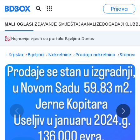
search
apps
Prijava
MALI OGLASI
IZDAVANJE SMJEŠTAJA
ANALIZE
DOGAĐAJI
KLUB
B
Najnovije vijesti sa portala Bijeljina Danas
lika Srpska
Bijeljina
Nekretnine
Prodaja nekretnina
Stanovi