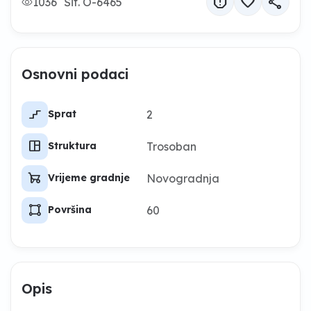
report
favorite
share
1036
Šif. O-6465
Osnovni podaci
stairs_2
2
Sprat
space_dashboard
Trosoban
Struktura
garden_cart
Novogradnja
Vrijeme gradnje
activity_zone
60
Površina
Opis