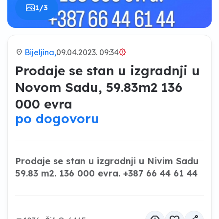
1/3
location_on
Bijeljina,
09.04.2023. 09:34
brightness_alert
Prodaje se stan u izgradnji u
Novom Sadu, 59.83m2 136
000 evra
po dogovoru
Prodaje se stan u izgradnji u Nivim Sadu
59.83 m2. 136 000 evra. +387 66 44 61 44