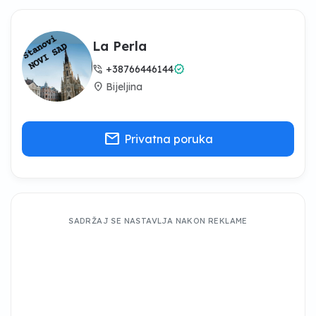
La Perla
phone_in_talk
verified
+38766446144
location_on
Bijeljina
mail
Privatna poruka
SADRŽAJ SE NASTAVLJA NAKON REKLAME