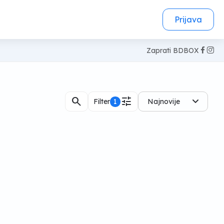
Prijava
Zaprati BDBOX
search
tune
Filter
1
Najnovije