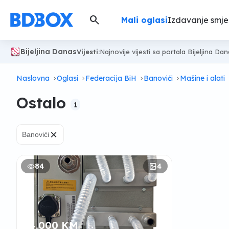
search
Mali oglasi
Izdavanje smje
Bijeljina Danas
Vijesti:
Najnovije vijesti sa portala Bijeljina Da
Naslovna
Oglasi
Federacija BiH
Banovići
Mašine i alati
Ostalo
1
×
Banovići
84
4
4.000 KM