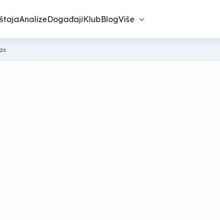
štaja
Analize
Događaji
Klub
Blog
Više
nas