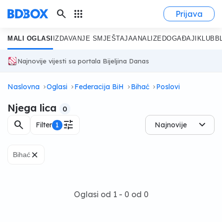
search
apps
Prijava
MALI OGLASI
IZDAVANJE SMJEŠTAJA
ANALIZE
DOGAĐAJI
KLUB
B
Najnovije vijesti sa portala Bijeljina Danas
Naslovna
Oglasi
Federacija BiH
Bihać
Poslovi
Njega lica
0
search
tune
Filter
1
Najnovije
×
Bihać
Oglasi od 1 - 0 od 0