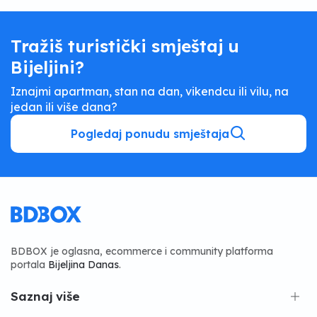
Tražiš turistički smještaj u
Bijeljini?
Iznajmi apartman, stan na dan, vikendcu ili vilu, na
jedan ili više dana?
Pogledaj ponudu smještaja
BDBOX je oglasna, ecommerce i community platforma
portala
Bijeljina Danas
.
Saznaj više