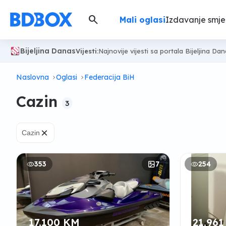
search
Mali oglasi
Izdavanje smje
Bijeljina Danas
Vijesti:
Najnovije vijesti sa portala Bijeljina Da
Naslovna
Oglasi
Federacija BiH
Cazin
3
×
Cazin
353
7
254
17.100 KM
21.96