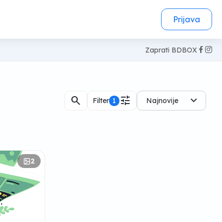
Prijava
Zaprati BDBOX
search
tune
Filter
1
Najnovije
2