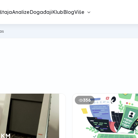
štaja
Analize
Događaji
Klub
Blog
Više
nas
356
1 KM