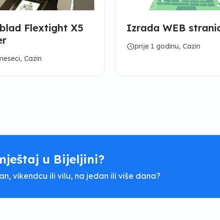
blad Flextight X5
Izrada WEB strani
er
schedule
prije 1 godinu, Cazin
 meseci, Cazin
mještaj u Bijeljini?
, vikendcu ili vilu, na jedan ili više dana?