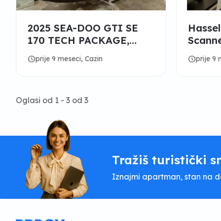
2025 SEA-DOO GTI SE
Hassel
170 TECH PACKAGE,
Scann
AUDIO, IDF, IBR Jetski
schedule
schedule
prije 9 meseci, Cazin
prije 9
Oglasi od 1 - 3 od 3
Tražiš turistički s
Iznajmi apartman, stan na dan