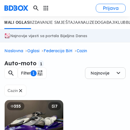
search
apps
Prijava
MALI OGLASI
IZDAVANJE SMJEŠTAJA
ANALIZE
DOGAĐAJI
KLUB
B
Najnovije vijesti sa portala Bijeljina Danas
Naslovna
Oglasi
Federacija BiH
Cazin
Auto-moto
1
search
tune
Filter
1
Najnovije
×
Cazin
355
7