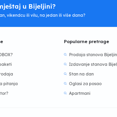
mještaj u Bijeljini?
, vikendcu ili vilu, na jedan ili više dana?
še
Popularne pretrage
BDBOX?
Prodaja stanova Bijelji
aketi
Izdavanje stanova Bijel
prodaja
Stan na dan
a pitanja
Oglasi za posao
ktor?
Apartmani