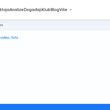
štaja
Analize
Događaji
Klub
Blog
Više
nas
 video, foto