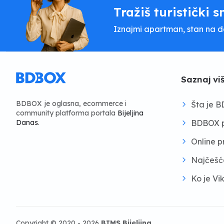
Tražiš turistički s
Iznajmi apartman, stan na dan
Saznaj vi
BDBOX je oglasna, ecommerce i
Šta je 
community platforma portala
Bijeljina
BDBOX p
Danas
.
Online 
Najčešć
Ko je Vi
Copyright © 2020 - 2026
BIMS Bijeljina