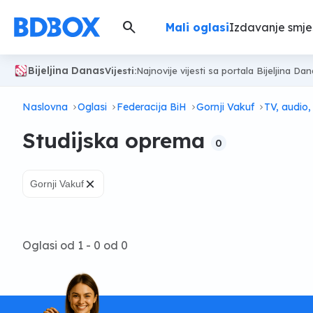
search
Mali oglasi
Izdavanje smje
Bijeljina Danas
Vijesti:
Najnovije vijesti sa portala Bijeljina Da
Naslovna
Oglasi
Federacija BiH
Gornji Vakuf
TV, audio,
Studijska oprema
0
×
Gornji Vakuf
Oglasi od 1 - 0 od 0