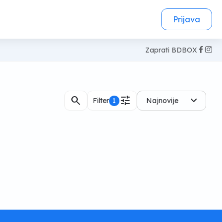
Prijava
Zaprati BDBOX
search
tune
Filter
1
Najnovije