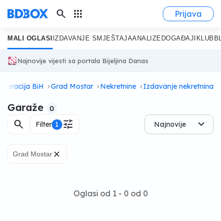
search
apps
Prijava
MALI OGLASI
IZDAVANJE SMJEŠTAJA
ANALIZE
DOGAĐAJI
KLUB
B
Najnovije vijesti sa portala Bijeljina Danas
ederacija BiH
Grad Mostar
Nekretnine
Izdavanje nekretnina
Garaže
0
search
tune
Filter
1
Najnovije
×
Grad Mostar
Oglasi od 1 - 0 od 0