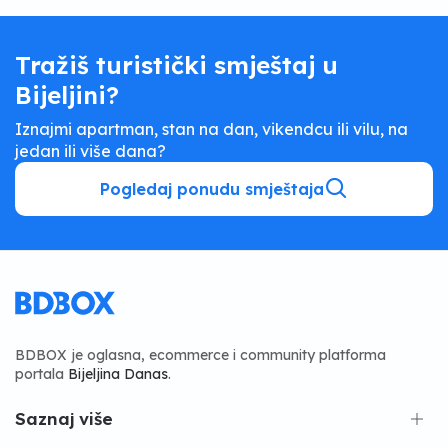
Tražiš turistički smještaj u
Bijeljini?
Iznajmi apartman, stan na dan, vikendcu ili vilu, na
jedan ili više dana?
Pogledaj ponudu smještaja
BDBOX je oglasna, ecommerce i community platforma
portala
Bijeljina Danas
.
Saznaj više