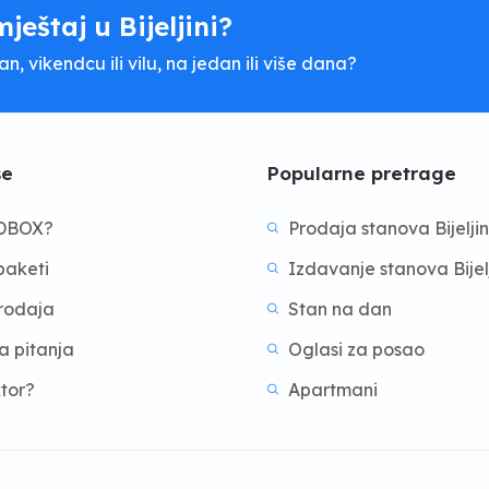
mještaj u Bijeljini?
, vikendcu ili vilu, na jedan ili više dana?
še
Popularne pretrage
BDBOX?
Prodaja stanova Bijelji
aketi
Izdavanje stanova Bijel
prodaja
Stan na dan
a pitanja
Oglasi za posao
ktor?
Apartmani