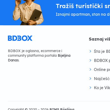
Tražiš turistički s
Iznajmi apartman, stan na dan
Saznaj vi
BDBOX je oglasna, ecommerce i
Šta je 
community platforma portala
Bijeljina
BDBOX p
Danas
.
Online 
Najčešć
Ko je Vi
Copyright © 2020 - 2026
BIMS Bijeljina