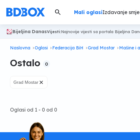
search
Mali oglasi
Izdavanje smje
Bijeljina Danas
Vijesti:
Najnovije vijesti sa portala Bijeljina Da
Naslovna
Oglasi
Federacija BiH
Grad Mostar
Mašine i a
Ostalo
0
×
Grad Mostar
Oglasi od 1 - 0 od 0