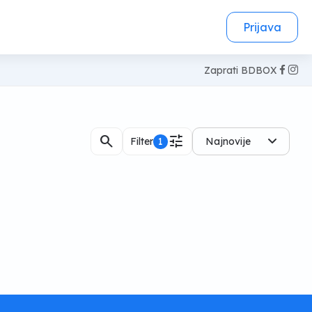
Prijava
Zaprati BDBOX
search
tune
Filter
1
Najnovije