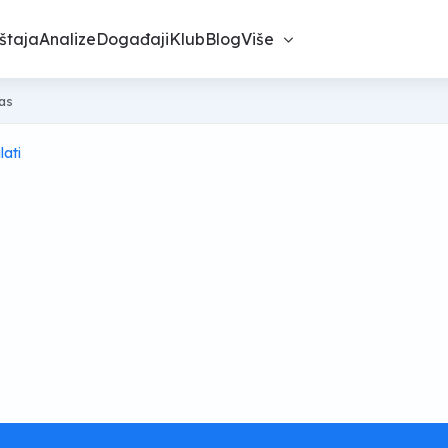
štaja
Analize
Događaji
Klub
Blog
Više
nas
lati