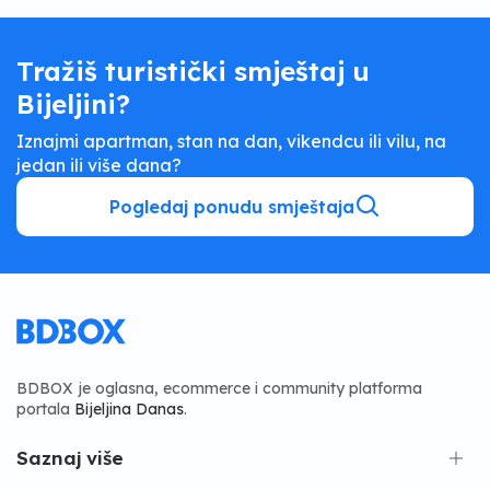
Tražiš turistički smještaj u
Bijeljini?
Iznajmi apartman, stan na dan, vikendcu ili vilu, na
jedan ili više dana?
Pogledaj ponudu smještaja
BDBOX je oglasna, ecommerce i community platforma
portala
Bijeljina Danas
.
Saznaj više