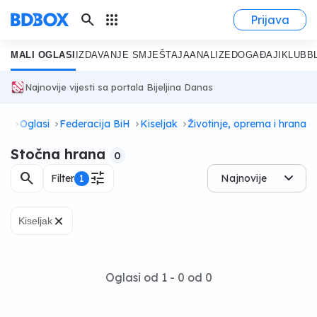
search
apps
Prijava
MALI OGLASI
IZDAVANJE SMJEŠTAJA
ANALIZE
DOGAĐAJI
KLUB
B
Najnovije vijesti sa portala Bijeljina Danas
na
Oglasi
Federacija BiH
Kiseljak
Životinje, oprema i hrana
Stočna hrana
0
search
tune
Filter
1
Najnovije
×
Kiseljak
Oglasi od 1 - 0 od 0