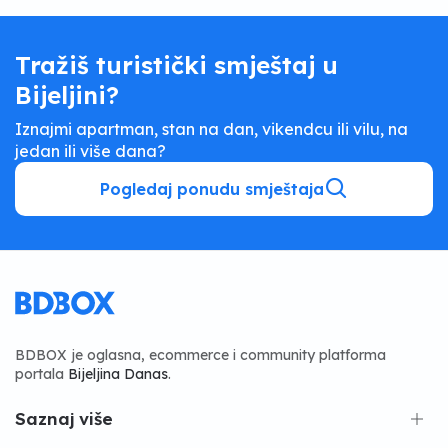
Tražiš turistički smještaj u
Bijeljini?
Iznajmi apartman, stan na dan, vikendcu ili vilu, na
jedan ili više dana?
Pogledaj ponudu smještaja
BDBOX je oglasna, ecommerce i community platforma
portala
Bijeljina Danas
.
Saznaj više