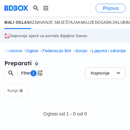
search
apps
Prijava
MALI OGLASI
IZDAVANJE SMJEŠTAJA
ANALIZE
DOGAĐAJI
KLUB
B
Najnovije vijesti sa portala Bijeljina Danas
Naslovna
Oglasi
Federacija BiH
Konjic
Ljepota i zdravlje
Preparati
0
search
tune
Filter
1
Najnovije
×
Konjic
Oglasi od 1 - 0 od 0