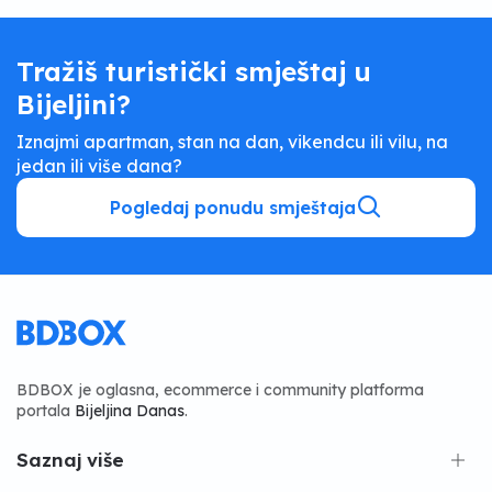
Tražiš turistički smještaj u
Bijeljini?
Iznajmi apartman, stan na dan, vikendcu ili vilu, na
jedan ili više dana?
Pogledaj ponudu smještaja
BDBOX je oglasna, ecommerce i community platforma
portala
Bijeljina Danas
.
Saznaj više