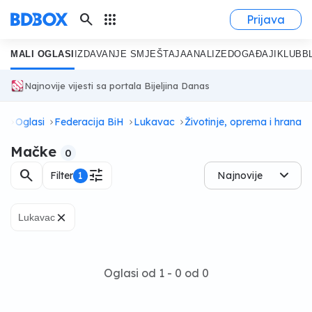
search
apps
Prijava
MALI OGLASI
IZDAVANJE SMJEŠTAJA
ANALIZE
DOGAĐAJI
KLUB
B
Najnovije vijesti sa portala Bijeljina Danas
a
Oglasi
Federacija BiH
Lukavac
Životinje, oprema i hrana
Mačke
0
search
tune
Filter
1
Najnovije
×
Lukavac
Oglasi od 1 - 0 od 0