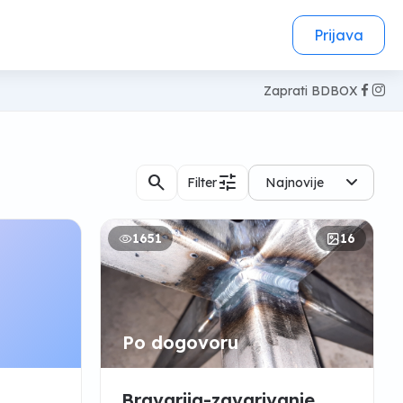
Prijava
Zaprati BDBOX
search
tune
Filter
Najnovije
1651
16
Po dogovoru
Bravarija-zavarivanje