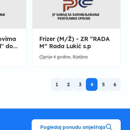
lovima
Frizer (M/Ž) - ZR “RADA
l" doo
M“ Rada Lukić s.p
schedule
prije 4 godine, Bijeljina
1
2
3
4
5
6
Pogledaj ponudu smještaja