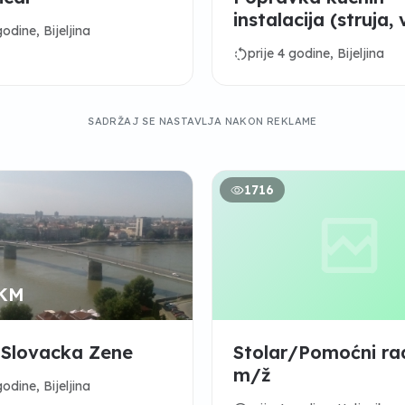
instalacija (struja,
godine, Bijeljina
grijanje)
rotate_left
prije 4 godine, Bijeljina
SADRŽAJ SE NASTAVLJA NAKON REKLAME
1716
 KM
 Slovacka Zene
Stolar/Pomoćni ra
m/ž
godine, Bijeljina