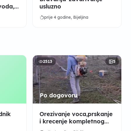
 voda,
usluzno
rotate_left
prije 4 godine, Bijeljina
2513
5
Po dogovoru
dnik
Orezivanje voca,prskanje
i krecenje kompletnog
stabla