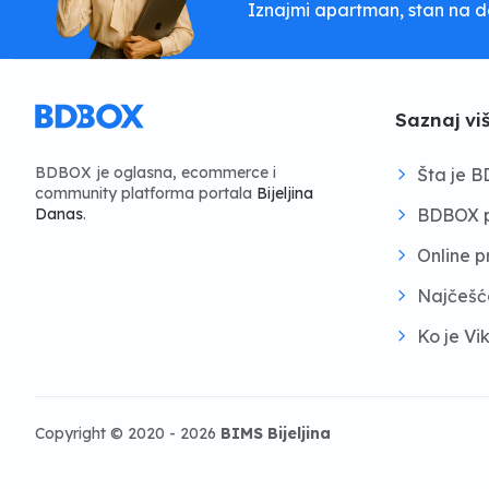
Iznajmi apartman, stan na dan
Saznaj vi
BDBOX je oglasna, ecommerce i
Šta je 
community platforma portala
Bijeljina
BDBOX p
Danas
.
Online 
Najčešć
Ko je Vi
Copyright © 2020 - 2026
BIMS Bijeljina