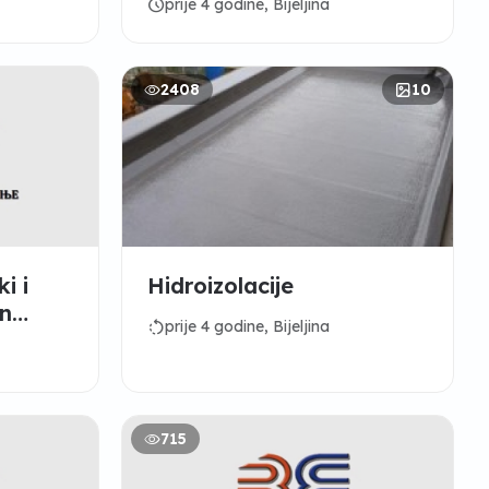
schedule
prije 4 godine, Bijeljina
2408
10
i i
Hidroizolacije
on
rotate_left
prije 4 godine, Bijeljina
a
715