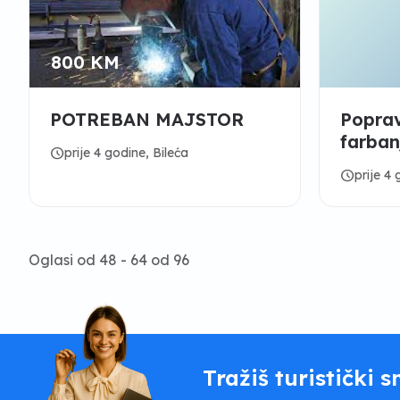
800 KM
POTREBAN MAJSTOR
Poprav
farbanj
schedule
prije 4 godine, Bileća
06559
schedule
prije 4 
Oglasi od 48 - 64 od 96
Tražiš turistički s