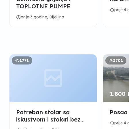
TOPLOTNE PUMPE
rotate_left
prije 4 
schedule
prije 3 godine, Bijeljina
1771
3701
1.800
Potreban stolar sa
Posao
iskustvom i stolari bez
rotate_left
prije 4 
iskustva