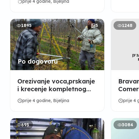
rotate_left
prije 4 godine, Bijeljina
1895
5
1248
Po dogovoru
Orezivanje voca,prskanje
Bravar
i krecenje kompletnog
Comerc
stabla
Patko
schedule
schedule
prije 4 godine, Bijeljina
prije 4 
695
3084