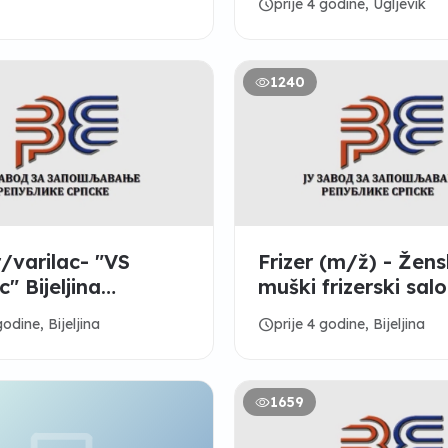
schedule
prije 4 godine, Ugljevik
1240
/varilac- "VS
Frizer (m/ž) - Žensk
" Bijeljina
muški frizerski sal
vača
“CASTING“ Bijeljin
schedule
godine, Bijeljina
prije 4 godine, Bijeljina
1659