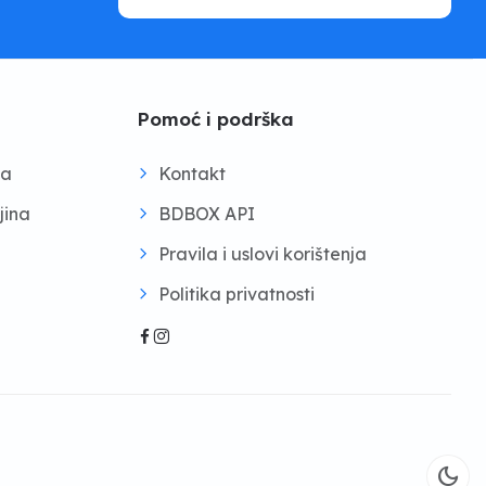
Pomoć i podrška
na
Kontakt
jina
BDBOX API
Pravila i uslovi korištenja
Politika privatnosti
dark_mode