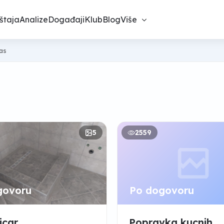
štaja
Analize
Događaji
Klub
Blog
Više
nas
5
2559
govoru
Po dogovoru
icar
Popravka kucnih