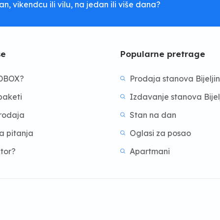
, vikendcu ili vilu, na jedan ili više dana?
še
Popularne pretrage
BDBOX?
Prodaja stanova Bijelji
aketi
Izdavanje stanova Bijel
prodaja
Stan na dan
a pitanja
Oglasi za posao
ktor?
Apartmani