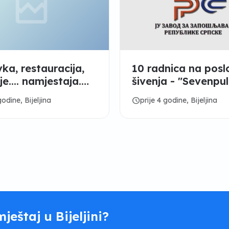
ka, restauracija,
10 radnica na pos
e.... namjestaja.
šivenja - "Sevenpul
3170
Bijeljina
schedule
godine, Bijeljina
prije 4 godine, Bijeljina
mještaj u Bijeljini?