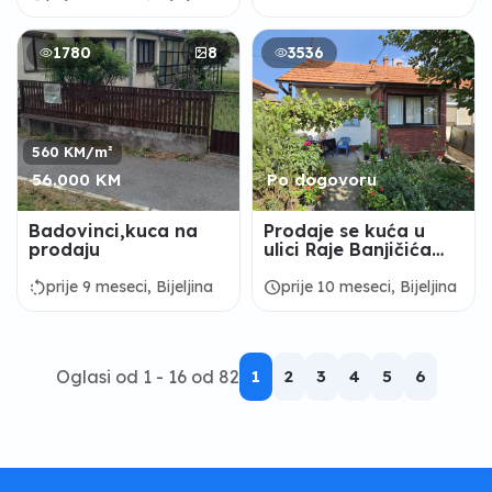
1780
8
3536
560 KM/m²
56.000 KM
Po dogovoru
Badovinci,kuca na
Prodaje se kuća u
prodaju
ulici Raje Banjičića
broj 112.
rotate_left
schedule
prije 9 meseci, Bijeljina
prije 10 meseci, Bijeljina
Oglasi od 1 - 16 od 82
1
2
3
4
5
6