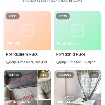
SADRŽAJ SE NASTAVLJA NAKON REKLAME
351
375
350 KM
Po dogovoru
Potražujem kuću
Potraznja kuce
schedule
schedule
prije 4 meseca, Bijeljina
prije 5 meseci, Bijeljina
4825
17
23593
5
Po dogovoru
280 KM