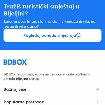
Tražiš turistički smještaj u
Bijeljini?
Iznajmi apartman, stan na dan, vikendcu ili vilu, na
jedan ili više dana?
Pogledaj ponudu smještaja
BDBOX je oglasna, ecommerce i community platforma
portala
Bijeljina Danas
.
Saznaj više
Popularne pretrage