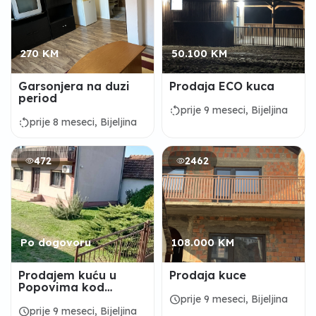
270 KM
50.100 KM
Garsonjera na duzi
Prodaja ECO kuca
period
rotate_left
prije 9 meseci, Bijeljina
rotate_left
prije 8 meseci, Bijeljina
472
2462
Po dogovoru
108.000 KM
Prodajem kuću u
Prodaja kuce
Popovima kod
Bijeljine
schedule
prije 9 meseci, Bijeljina
schedule
prije 9 meseci, Bijeljina