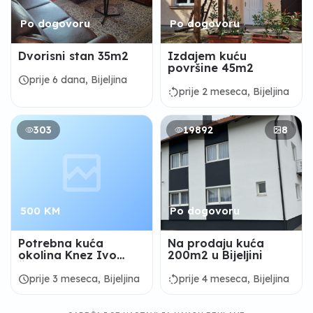
Po dogovoru
Po dogovoru
Dvorisni stan 35m2
Izdajem kuću
površine 45m2
schedule
prije 6 dana, Bijeljina
rotate_left
prije 2 meseca, Bijeljina
303
19892
8
500 KM
Po dogovoru
Potrebna kuća
Na prodaju kuća
okolina Knez Ivo
200m2 u Bijeljini
Škole
schedule
rotate_left
prije 3 meseca, Bijeljina
prije 4 meseca, Bijeljina