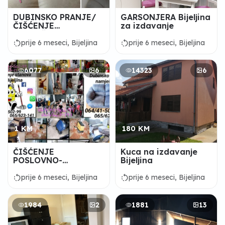
DUBINSKO PRANJE/
GARSONJERA Bijeljina
ČIŠĆENJE
za izdavanje
NAMJEŠTAJA
rotate_left
rotate_left
prije 6 meseci, Bijeljina
prije 6 meseci, Bijeljina
6077
6
14323
6
1 KM
180 KM
ČIŠĆENJE
Kuca na izdavanje
POSLOVNO-
Bijeljina
STAMBENIH
OBJEKATA
rotate_left
rotate_left
prije 6 meseci, Bijeljina
prije 6 meseci, Bijeljina
1984
2
1881
13