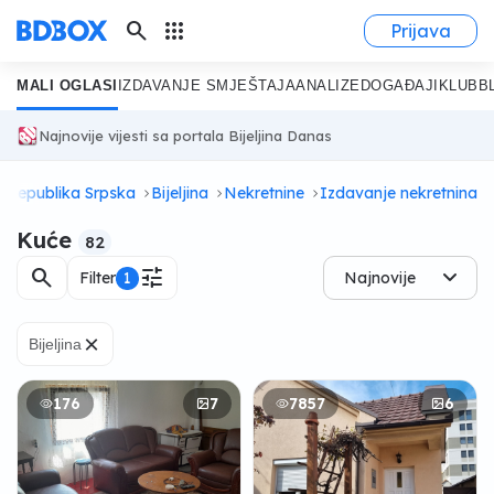
search
apps
Prijava
MALI OGLASI
IZDAVANJE SMJEŠTAJA
ANALIZE
DOGAĐAJI
KLUB
B
Najnovije vijesti sa portala Bijeljina Danas
Republika Srpska
Bijeljina
Nekretnine
Izdavanje nekretnina
Kuće
82
search
tune
Filter
1
Najnovije
×
Bijeljina
176
7
7857
6