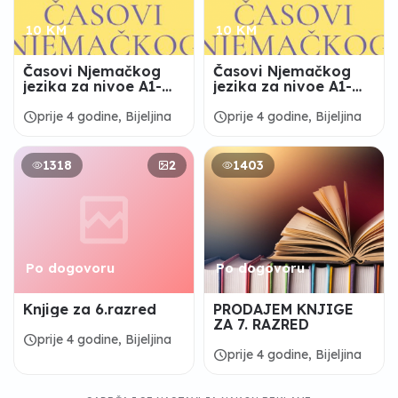
10 KM
10 KM
Časovi Njemačkog
Časovi Njemačkog
jezika za nivoe A1-
jezika za nivoe A1-
A2-B1
A2-B1
schedule
schedule
prije 4 godine, Bijeljina
prije 4 godine, Bijeljina
1318
2
1403
Po dogovoru
Po dogovoru
Knjige za 6.razred
PRODAJEM KNJIGE
ZA 7. RAZRED
schedule
prije 4 godine, Bijeljina
schedule
prije 4 godine, Bijeljina