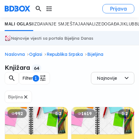
search
apps
Prijava
MALI OGLASI
IZDAVANJE SMJEŠTAJA
ANALIZE
DOGAĐAJI
KLUB
B
Najnovije vijesti sa portala Bijeljina Danas
Naslovna
Oglasi
Republika Srpska
Bijeljina
Knjižara
64
search
tune
Filter
1
Najnovije
×
Bijeljina
992
2
1619
2