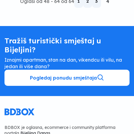
Oglasi od 48 - 64 od 64
1
2
3
4
Tražiš turistički smještaj u
Bijeljini?
Iznajmi apartman, stan na dan, vikendcu ili vilu, na
jedan ili više dana?
Pogledaj ponudu smještaja
BDBOX je oglasna, ecommerce i community platforma
portala
Bijeljina Danas
.