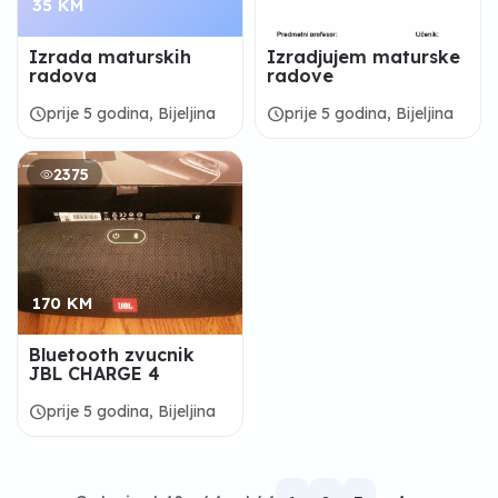
35 KM
Po dogovoru
Izrada maturskih
Izradjujem maturske
radova
radove
schedule
schedule
prije 5 godina, Bijeljina
prije 5 godina, Bijeljina
2375
170 KM
Bluetooth zvucnik
JBL CHARGE 4
schedule
prije 5 godina, Bijeljina