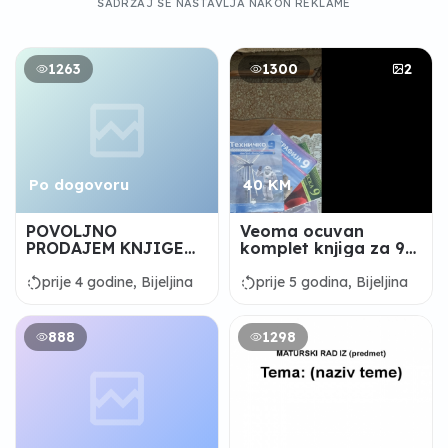
SADRŽAJ SE NASTAVLJA NAKON REKLAME
1263
1300
2
Po dogovoru
40 KM
POVOLJNO
Veoma ocuvan
PRODAJEM KNJIGE
komplet knjiga za 9
ZA 1. I 2. RAZRED
razred osnivne skole
MEDICINSKE ŠKOLE
rotate_left
rotate_left
prije 4 godine, Bijeljina
prije 5 godina, Bijeljina
888
1298