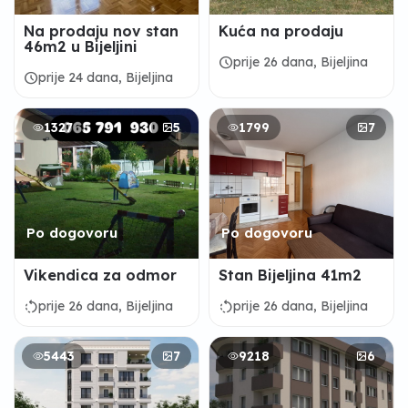
Na prodaju nov stan
Kuća na prodaju
46m2 u Bijeljini
schedule
prije 26 dana, Bijeljina
schedule
prije 24 dana, Bijeljina
1327
5
1799
7
Po dogovoru
Po dogovoru
Vikendica za odmor
Stan Bijeljina 41m2
rotate_left
rotate_left
prije 26 dana, Bijeljina
prije 26 dana, Bijeljina
5443
7
9218
6