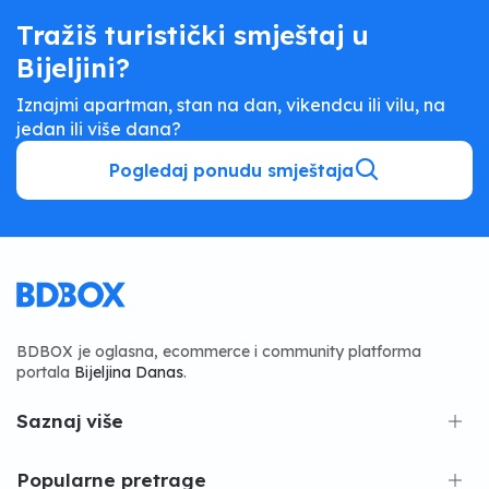
Tražiš turistički smještaj u
Bijeljini?
Iznajmi apartman, stan na dan, vikendcu ili vilu, na
jedan ili više dana?
Pogledaj ponudu smještaja
BDBOX je oglasna, ecommerce i community platforma
portala
Bijeljina Danas
.
Saznaj više
Popularne pretrage