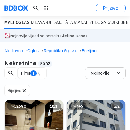
search
apps
Prijava
MALI OGLASI
IZDAVANJE SMJEŠTAJA
ANALIZE
DOGAĐAJI
KLUB
B
Najnovije vijesti sa portala Bijeljina Danas
Naslovna
Oglasi
Republika Srpska
Bijeljina
Nekretnine
2003
search
tune
Filter
1
Najnovije
×
Bijeljina
12390
11
745
2