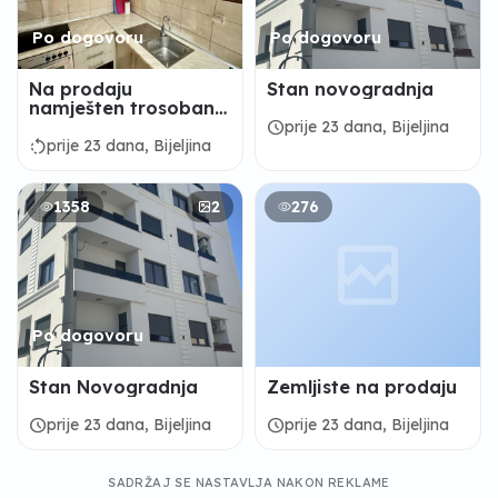
Po dogovoru
Po dogovoru
Na prodaju
Stan novogradnja
namješten trosoban
stan 60m2 u centru
schedule
prije 23 dana, Bijeljina
BN
rotate_left
prije 23 dana, Bijeljina
1358
2
276
Po dogovoru
Stan Novogradnja
Zemljiste na prodaju
schedule
schedule
prije 23 dana, Bijeljina
prije 23 dana, Bijeljina
SADRŽAJ SE NASTAVLJA NAKON REKLAME