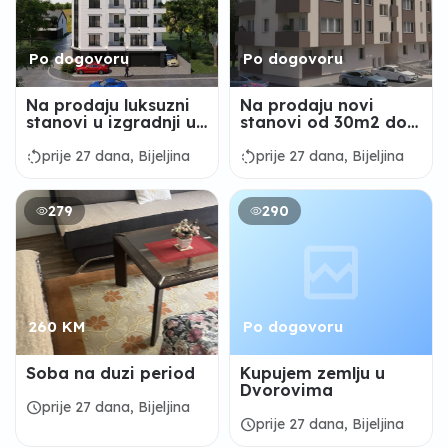
Po dogovoru
Po dogovoru
Na prodaju luksuzni
Na prodaju novi
stanovi u izgradnji u
stanovi od 30m2 do
BN
82m2 u centru
Bijeljine
rotate_left
rotate_left
prije 27 dana, Bijeljina
prije 27 dana, Bijeljina
279
290
260 KM
Po dogovoru
Soba na duzi period
Kupujem zemlju u
Dvorovima
schedule
prije 27 dana, Bijeljina
schedule
prije 27 dana, Bijeljina