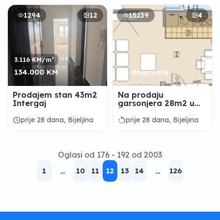
1294
12
15239
4
3.116 KM/m²
134.000 KM
Po dogovoru
Prodajem stan 43m2
Na prodaju
Intergaj
garsonjera 28m2 u
izgradnji u Bijeljini
schedule
rotate_left
prije 28 dana, Bijeljina
prije 28 dana, Bijeljina
Oglasi od 176 - 192 od 2003
1
...
10
11
12
13
14
...
126