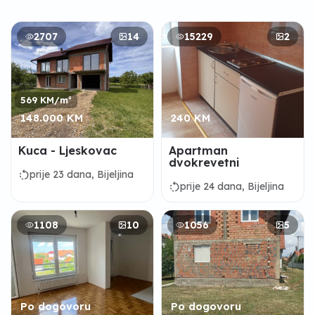
2707
14
15229
2
569 KM/m²
148.000 KM
240 KM
Kuca - Ljeskovac
Apartman
dvokrevetni
rotate_left
prije 23 dana, Bijeljina
rotate_left
prije 24 dana, Bijeljina
1108
10
1056
5
Po dogovoru
Po dogovoru