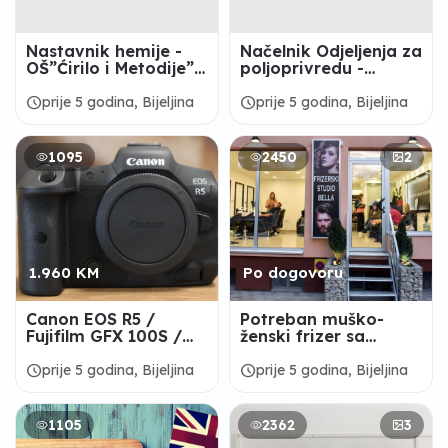
Nastavnik hemije -
Načelnik Odjeljenja za
OŠ”Ćirilo i Metodije”
poljoprivredu -
Glavičice
Gradska uprava
Grada Bijeljina
schedule
schedule
prije 5 godina, Bijeljina
prije 5 godina, Bijeljina
1095
2450
2
1.960 KM
Po dogovoru
Canon EOS R5 /
Potreban muško-
Fujifilm GFX 100S /
ženski frizer sa
Nikon Z 9
iskustvom
schedule
schedule
prije 5 godina, Bijeljina
prije 5 godina, Bijeljina
1105
2362
3