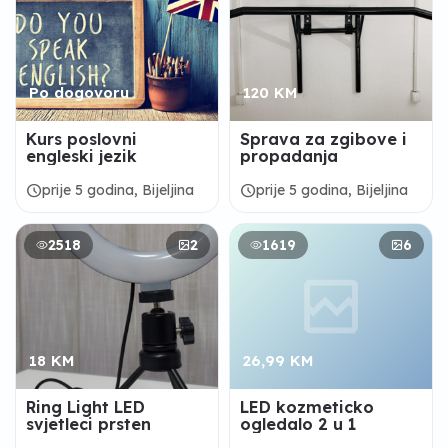
Po dogovoru
120 KM
Kurs poslovni
Sprava za zgibove i
engleski jezik
propadanja
schedule
schedule
prije 5 godina, Bijeljina
prije 5 godina, Bijeljina
2518
2
1619
6
18 KM
26,99 KM
Ring Light LED
LED kozmeticko
svjetleci prsten
ogledalo 2 u 1