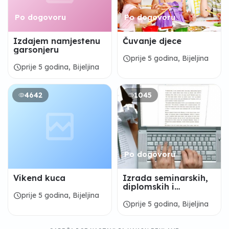
Po dogovoru
Po dogovoru
Izdajem namjestenu
Čuvanje djece
garsonjeru
schedule
prije 5 godina, Bijeljina
schedule
prije 5 godina, Bijeljina
4642
1045
Po dogovoru
Vikend kuca
Izrada seminarskih,
diplomskih i
maturskih radova
schedule
prije 5 godina, Bijeljina
schedule
prije 5 godina, Bijeljina