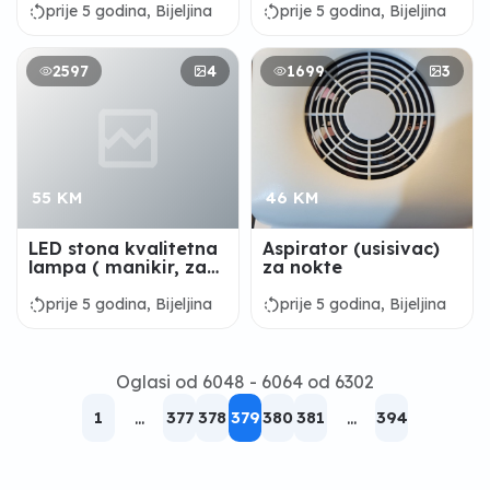
rotate_left
rotate_left
prije 5 godina, Bijeljina
prije 5 godina, Bijeljina
2597
4
1699
3
55 KM
46 KM
LED stona kvalitetna
Aspirator (usisivac)
lampa ( manikir, za
za nokte
nokte )
rotate_left
rotate_left
prije 5 godina, Bijeljina
prije 5 godina, Bijeljina
Oglasi od 6048 - 6064 od 6302
1
...
377
378
379
380
381
...
394