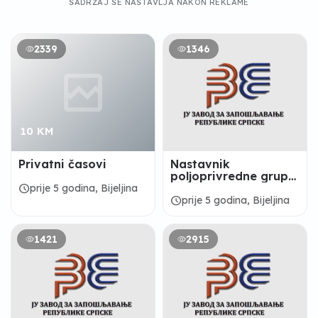
SADRŽAJ SE NASTAVLJA NAKON REKLAME
2339
1346
10 KM
Privatni časovi
Nastavnik
poljoprivredne grupa
predmeta -
schedule
prije 5 godina, Bijeljina
Poljoprivredna i
schedule
prije 5 godina, Bijeljina
medicinska škola
1421
2915