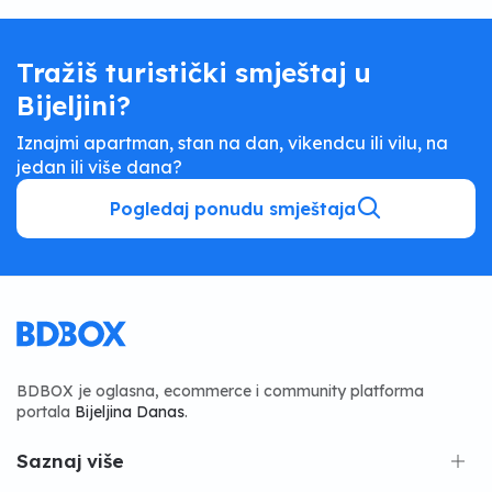
Tražiš turistički smještaj u
Bijeljini?
Iznajmi apartman, stan na dan, vikendcu ili vilu, na
jedan ili više dana?
Pogledaj ponudu smještaja
BDBOX je oglasna, ecommerce i community platforma
portala
Bijeljina Danas
.
Saznaj više