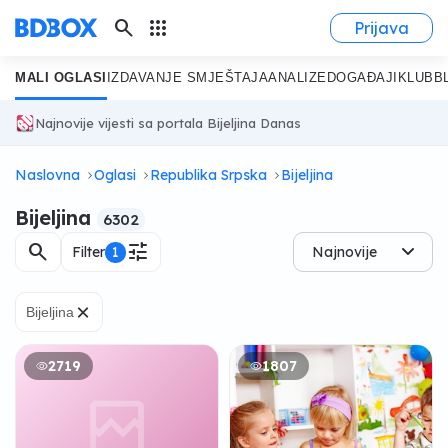
search
apps
Prijava
MALI OGLASI
IZDAVANJE SMJEŠTAJA
ANALIZE
DOGAĐAJI
KLUB
B
Najnovije vijesti sa portala Bijeljina Danas
Naslovna
Oglasi
Republika Srpska
Bijeljina
Bijeljina
6302
search
tune
Filter
1
Najnovije
×
Bijeljina
2719
1807