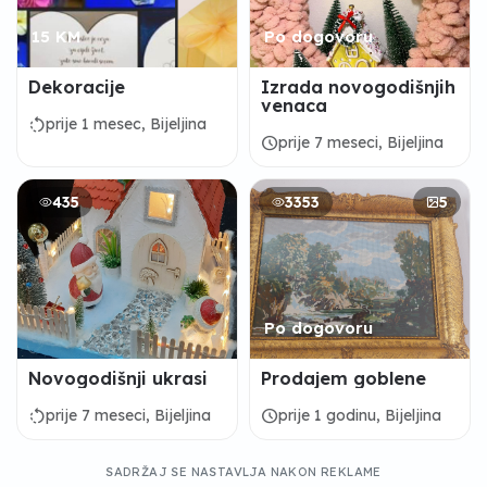
15 KM
Po dogovoru
Dekoracije
Izrada novogodišnjih
venaca
rotate_left
prije 1 mesec, Bijeljina
schedule
prije 7 meseci, Bijeljina
435
3353
5
Po dogovoru
Novogodišnji ukrasi
Prodajem goblene
rotate_left
schedule
prije 7 meseci, Bijeljina
prije 1 godinu, Bijeljina
SADRŽAJ SE NASTAVLJA NAKON REKLAME