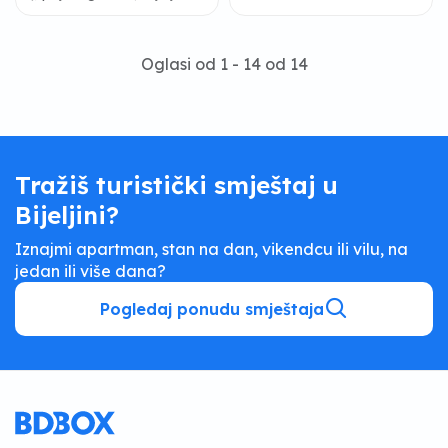
Oglasi od 1 - 14 od 14
Tražiš turistički smještaj u
Bijeljini?
Iznajmi apartman, stan na dan, vikendcu ili vilu, na
jedan ili više dana?
Pogledaj ponudu smještaja