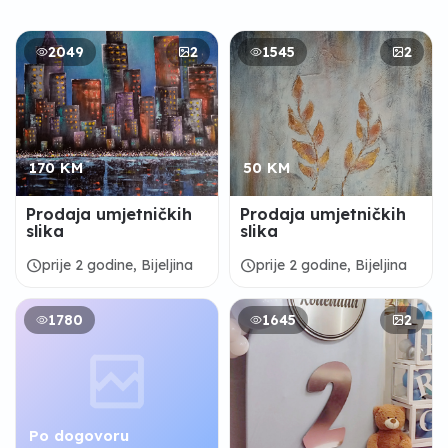
2049
2
1545
2
170 KM
50 KM
Prodaja umjetničkih
Prodaja umjetničkih
slika
slika
schedule
schedule
prije 2 godine, Bijeljina
prije 2 godine, Bijeljina
1780
1645
2
Po dogovoru