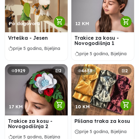
shopping_cart
shopping_cart
Po dogovoru
12 KM
Vrteška - Jesen
Trakice za kosu -
Novogodišnja 1
rotate_left
prije 5 godina, Bijeljina
rotate_left
prije 5 godina, Bijeljina
3929
2
4688
2
shopping_cart
shopping_cart
17 KM
10 KM
Trakice za kosu -
Plišana traka za kosu
Novogodišnja 2
schedule
prije 5 godina, Bijeljina
rotate_left
prije 5 godina, Bijeljina