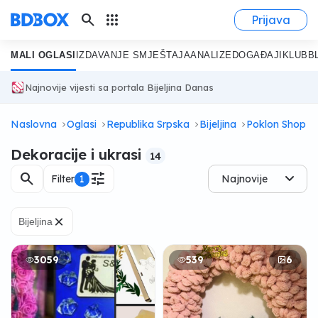
search
apps
Prijava
MALI OGLASI
IZDAVANJE SMJEŠTAJA
ANALIZE
DOGAĐAJI
KLUB
B
Najnovije vijesti sa portala Bijeljina Danas
Naslovna
Oglasi
Republika Srpska
Bijeljina
Poklon Shop
Dekoracije i ukrasi
14
search
tune
Filter
1
Najnovije
×
Bijeljina
3059
539
6