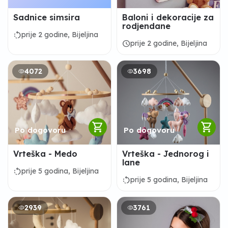
Sadnice simsira
Baloni i dekoracije za
rodjendane
rotate_left
prije 2 godine, Bijeljina
schedule
prije 2 godine, Bijeljina
4072
3698
shopping_cart
shopping_cart
Po dogovoru
Po dogovoru
Vrteška - Medo
Vrteška - Jednorog i
lane
rotate_left
prije 5 godina, Bijeljina
rotate_left
prije 5 godina, Bijeljina
2939
3761