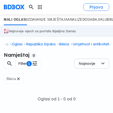
search
apps
Prijava
MALI OGLASI
IZDAVANJE SMJEŠTAJA
ANALIZE
DOGAĐAJI
KLUB
B
Najnovije vijesti sa portala Bijeljina Danas
lovna
Oglasi
Republika Srpska
Bileća
Umjetnost i antikviteti
Namještaj
0
search
tune
Filter
1
Najnovije
×
Bileća
Oglasi od 1 - 0 od 0