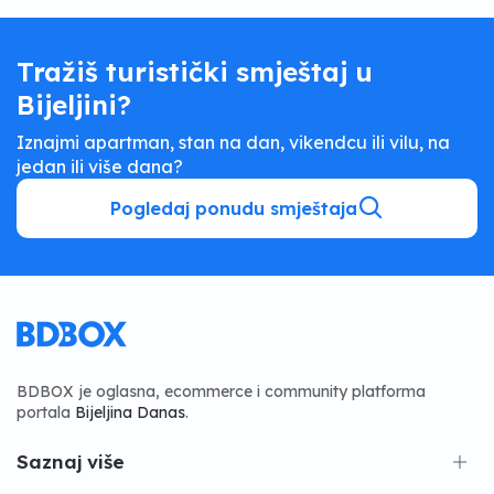
Tražiš turistički smještaj u
Bijeljini?
Iznajmi apartman, stan na dan, vikendcu ili vilu, na
jedan ili više dana?
Pogledaj ponudu smještaja
BDBOX je oglasna, ecommerce i community platforma
portala
Bijeljina Danas
.
Saznaj više