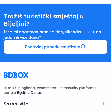
Tražiš turistički smještaj u
Bijeljini?
Iznajmi apartman, stan na dan, vikendcu ili vilu, na
jedan ili više dana?
Pogledaj ponudu smještaja
BDBOX je oglasna, ecommerce i community platforma
portala
Bijeljina Danas
.
Saznaj više