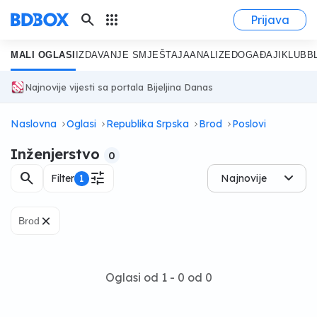
search
apps
Prijava
MALI OGLASI
IZDAVANJE SMJEŠTAJA
ANALIZE
DOGAĐAJI
KLUB
B
Najnovije vijesti sa portala Bijeljina Danas
Naslovna
Oglasi
Republika Srpska
Brod
Poslovi
Inženjerstvo
0
search
tune
Filter
1
Najnovije
×
Brod
Oglasi od 1 - 0 od 0