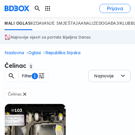
search
apps
Prijava
MALI OGLASI
IZDAVANJE SMJEŠTAJA
ANALIZE
DOGAĐAJI
KLUB
B
Najnovije vijesti sa portala Bijeljina Danas
Naslovna
Oglasi
Republika Srpska
Čelinac
1
search
tune
Filter
1
Najnovije
×
Čelinac
103